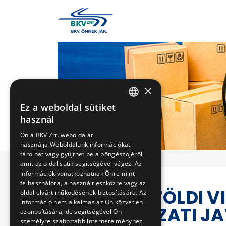
×
Ez a weboldal sütiket
HUNGARIAN
használ
ENGLISH
Ön a BKV Zrt. weboldalát
használja.Weboldalunk információkat
tárolhat vagy gyűjthet be a böngészőjéről,
amit az oldal sütik segítségével végez. Az
információk vonatkozhatnak Önre mint
felhasználóra, a használt eszközre vagy az
ANGYALFÖLDI V
oldal elvárt működésének biztosítására. Az
információ nem alkalmas az Ön közvetlen
HOMLOKZATI JA
azonosítására, de segítségével Ön
személyre szabottabb internetélményhez