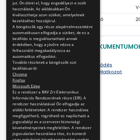
jut. Ön dönti el, hogy engedélyezi-e sütik
Eljárás száma
V
használatát. Az alábbiakban Ön
kiválaszthatja azon sütiket, amelyeknek
Ajánlattételi határidő
2
kezeléséhez hozzájárul.
A böngészők egy része alapértelmezettként
automatikusan elfogadja a sütiket, de ez a
beállítás is megváltoztatható annak
érdekében, hogy a jövőre nézve a
LETÖLTHETŐ DOKUMENTUMO
felhasználó megakadályozza az
automatikus elfogadást.
ajánlati felhívás
További részletek a böngészők süti
vállalkozási szerződés
beállításairól:
munkavédelmi nyilatkozat
Chrome
1. sz. melléklet
Firefox
2. sz. melléklet
Microsoft Edge
3. sz. melléklet
Ez a rendszer a BKV Zrt Elektronikus
Információs Rendszerének része (EIR). A
4. sz. melléklet
rendszer használatával Ön elfogadja az
5. sz. melléklet
alábbi feltételeket: A rendszer használata
6. sz. melléklet
megfigyelhető, rögzithető es naplózható a
7. sz. melléklet
jogszabályi es a szervezet biztonsági
követelményeinek megfelelően. A rendszer
jogosulatlan használata tilos, és büntető
vagy polgárjogi következményeket vonhat