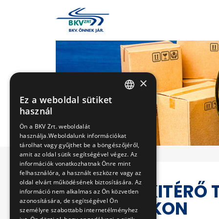
×
Ez a weboldal sütiket
HUNGARIAN
használ
ENGLISH
Ön a BKV Zrt. weboldalát
használja.Weboldalunk információkat
tárolhat vagy gyűjthet be a böngészőjéről,
amit az oldal sütik segítségével végez. Az
információk vonatkozhatnak Önre mint
felhasználóra, a használt eszközre vagy az
oldal elvárt működésének biztosítására. Az
MOZGÓ KITÉRŐ 
információ nem alkalmas az Ön közvetlen
azonosítására, de segítségével Ön
VONALAKON
személyre szabottabb internetélményhez