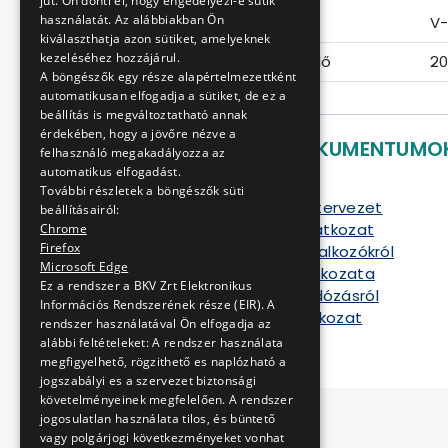
jut. Ön dönti el, hogy engedélyezi-e sütik
használatát. Az alábbiakban Ön
Eljárás száma
V-
kiválaszthatja azon sütiket, amelyeknek
kezeléséhez hozzájárul.
Ajánlattételi határidő
20
A böngészők egy része alapértelmezettként
automatikusan elfogadja a sütiket, de ez a
beállítás is megváltoztatható annak
érdekében, hogy a jövőre nézve a
LETÖLTHETŐ DOKUMENTUMO
felhasználó megakadályozza az
automatikus elfogadást.
Ajánlati felhívás
További részletek a böngészők süti
Keretszerződés tervezet
beállításairól:
Ajánlattételi nyilatkozat
Chrome
Firefox
Nyilatkozat alvállalkozókról
Microsoft Edge
Kizáró okok nyilatkozata
Ez a rendszer a BKV Zrt Elektronikus
Nyilatkozat az adózásról
Információs Rendszerének része (EIR). A
Referencia nyilatkozat
rendszer használatával Ön elfogadja az
alábbi feltételeket: A rendszer használata
megfigyelhető, rögzithető es naplózható a
jogszabályi es a szervezet biztonsági
követelményeinek megfelelően. A rendszer
jogosulatlan használata tilos, és büntető
vagy polgárjogi következményeket vonhat