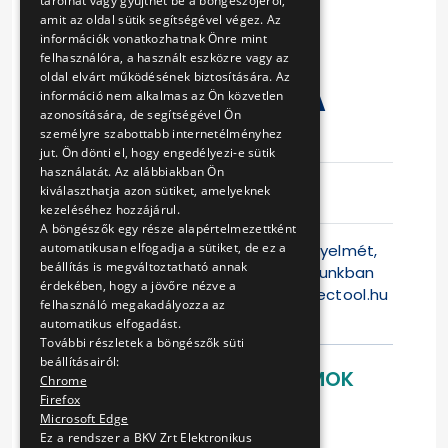
tárolhat vagy gyűjthet be a böngészőjéről,
LETÁROLT
amit az oldal sütik segítségével végez. Az
információk vonatkozhatnak Önre mint
HANGANYAG
felhasználóra, a használt eszközre vagy az
oldal elvárt működésének biztosítására. Az
LEJÁTSZÁSÁRA
információ nem alkalmas az Ön közvetlen
azonosítására, de segítségével Ön
személyre szabottabb internetélményhez
Eljárás száma
V-352/15
jut. Ön dönti el, hogy engedélyezi-e sütik
használatát. Az alábbiakban Ön
Ajánlattételi
2015-12-17
kiválaszthatja azon sütiket, amelyeknek
határidő
09:34:07
kezeléséhez hozzájárul.
A böngészők egy része alapértelmezettként
automatikusan elfogadja a sütiket, de ez a
Felhívjuk a Tisztelt Ajánlattevők figyelmét,
beállítás is megváltoztatható annak
hogy jelen versenyeztetési eljárásunkban
érdekében, hogy a jövőre nézve a
az ajánlattétel kizárólag a
www.electool.hu
felhasználó megakadályozza az
weblapon lehets
automatikus elfogadást.
További részletek a böngészők süti
beállításairól:
LETÖLTHETŐ DOKUMENTUMOK
Chrome
Firefox
Ajánlati felhívás
Microsoft Edge
Vállalkozási szerződés
Ez a rendszer a BKV Zrt Elektronikus