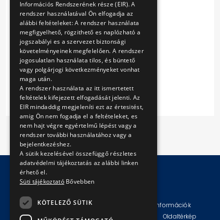
Információs Rendszerének része (EIR). A
Ártáblázat
rendszer használatával Ön elfogadja az
Függelék
alábbi feltételeket: A rendszer használata
Ajánlattételi nyilatkozat
megfigyelhető, rögzithető es naplózható a
Nyilatkozat alvállalkozókról
jogszabályi es a szervezet biztonsági
Nyilatkozat kizáró okokról
követelményeinek megfelelően. A rendszer
Nyialtkozat árbevételről
jogosulatlan használata tilos, és büntető
Referencia nyilatkozat
vagy polgárjogi következményeket vonhat
maga után.
Egyéb nyilatkozat
A rendszer használata az itt ismertetett
feltételek kifejezett elfogadását jelenti. Az
EIR mindaddig megjeleníti ezt az értesitést,
amig Ön nem fogadja el a feltételeket, es
nem hajt végre egyértelmű lépést vagy a
rendszer további használatához vagy a
bejelentkezéshez.
A sütik kezelésével összefüggő részletes
adatvédelmi tájékoztatás az alábbi linken
érhető el.
Süti tájékoztató
Bővebben
© Copyright 2026 BKV Zrt.
KÖTELEZŐ SÜTIK
Impresszum
Jogi nyilatkozat
Technikai információk
Adatvédelmi politika és tájékoztatások
ÁSZF
Oldaltérkép