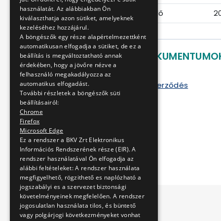
használatát. Az alábbiakban Ön
Ajánlattételi határidő
2
kiválaszthatja azon sütiket, amelyeknek
kezeléséhez hozzájárul.
A böngészők egy része alapértelmezettként
automatikusan elfogadja a sütiket, de ez a
LETÖLTHETŐ DOKUMENTUMO
beállítás is megváltoztatható annak
érdekében, hogy a jövőre nézve a
Ajánlati felhívás
felhasználó megakadályozza az
automatikus elfogadást.
Szállítási keretszerződés
További részletek a böngészők süti
Kiírás melléklete
beállításairól:
1. sz. melléklet
Chrome
2. sz. melléklet
Firefox
3. sz. melléklet
Microsoft Edge
4. sz. melléklet
Ez a rendszer a BKV Zrt Elektronikus
Információs Rendszerének része (EIR). A
5. sz. melléklet
rendszer használatával Ön elfogadja az
alábbi feltételeket: A rendszer használata
megfigyelhető, rögzithető es naplózható a
jogszabályi es a szervezet biztonsági
követelményeinek megfelelően. A rendszer
jogosulatlan használata tilos, és büntető
vagy polgárjogi következményeket vonhat