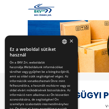
×
Ez a weboldal sütiket
HUNGARIAN
használ
ENGLISH
Ön a BKV Zrt. weboldalát
használja.Weboldalunk információkat
tárolhat vagy gyűjthet be a böngészőjéről,
amit az oldal sütik segítségével végez. Az
információk vonatkozhatnak Önre mint
felhasználóra, a használt eszközre vagy az
oldal elvárt működésének biztosítására. Az
EGÉSZSÉGÜGYI 
információ nem alkalmas az Ön közvetlen
azonosítására, de segítségével Ön
személyre szabottabb internetélményhez
Eljárás száma
V
jut. Ön dönti el, hogy engedélyezi-e sütik