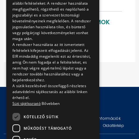
weblapon lehets
alábbi feltételeket: A rendszer használata
megfigyelhető, rögzithető es naplózható a
jogszabályi es a szervezet biztonsági
LETÖLTHETŐ DOKUMENTUMOK
követelményeinek megfelelően. A rendszer
jogosulatlan használata tilos, és büntető
Ajánlati felhívás
vagy polgárjogi következményeket vonhat
maga után.
Keretszerződés
A rendszer használata az itt ismertetett
feltételek kifejezett elfogadását jelenti. Az
EIR mindaddig megjeleníti ezt az értesitést,
amig Ön nem fogadja el a feltételeket, es
nem hajt végre egyértelmű lépést vagy a
rendszer további használatához vagy a
bejelentkezéshez.
A sütik kezelésével összefüggő részletes
adatvédelmi tájékoztatás az alábbi linken
érhető el.
Süti tájékoztató
Bővebben
© Copyright 2026 BKV Zrt.
KÖTELEZŐ SÜTIK
Impresszum
Jogi nyilatkozat
Technikai információk
Adatvédelmi politika és tájékoztatások
ÁSZF
Oldaltérkép
MŰKÖDÉST TÁMOGATÓ