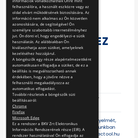
információk vonatkozhatnak Önre mint
KÉSZÜLÉKEK
felhasználóra, a használt eszközre vagy az
oldal elvárt működésének biztosítására. Az
MEGFELELŐ
információ nem alkalmas az Ön közvetlen
azonosítására, de segítségével Ön
MŰKÖDÉSÉNEK
személyre szabottabb internetélményhez
jut. Ön dönti el, hogy engedélyezi-e sütik
ELLENŐRZÉSÉHEZ
használatát. Az alábbiakban Ön
SZÜKSÉGES
kiválaszthatja azon sütiket, amelyeknek
kezeléséhez hozzájárul.
PRÓBAJEGY
A böngészők egy része alapértelmezettként
automatikusan elfogadja a sütiket, de ez a
BESZERZÉSE
beállítás is megváltoztatható annak
érdekében, hogy a jövőre nézve a
felhasználó megakadályozza az
Eljárás száma
V-317/14
automatikus elfogadást.
További részletek a böngészők süti
Ajánlattételi
2014-09-17
beállításairól:
határidő
09:45:58
Chrome
Firefox
Microsoft Edge
Felhívjuk a Tisztelt Ajánlattevők figyelmét,
Ez a rendszer a BKV Zrt Elektronikus
hogy jelen versenyeztetési eljárásunkban
Információs Rendszerének része (EIR). A
az ajánlattétel kizárólag a
www.electool.hu
rendszer használatával Ön elfogadja az