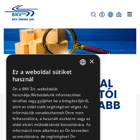
×
Ez a weboldal sütiket
HUNGARIAN
használ
M3 METRÓVONAL
ENGLISH
Ön a BKV Zrt. weboldalát
ÁRAMÁTALAKÍTÓI
használja.Weboldalunk információkat
BA TELEPÍTETT ABB
tárolhat vagy gyűjthet be a böngészőjéről,
amit az oldal sütik segítségével végez. Az
SACHE
információk vonatkozhatnak Önre mint
felhasználóra, a használt eszközre vagy az
GYÁRTMÁNYÚ
oldal elvárt működésének biztosítására. Az
információ nem alkalmas az Ön közvetlen
10KV-OS
azonosítására, de segítségével Ön