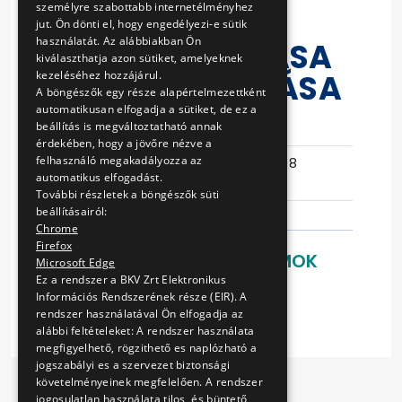
személyre szabottabb internetélményhez
MEGSZAKÍTÓK
jut. Ön dönti el, hogy engedélyezi-e sütik
használatát. Az alábbiakban Ön
KARBANTARTÁSA
kiválaszthatja azon sütiket, amelyeknek
ÉS ESETI JAVÍTÁSA
kezeléséhez hozzájárul.
A böngészők egy része alapértelmezettként
automatikusan elfogadja a sütiket, de ez a
beállítás is megváltoztatható annak
Eljárás száma
V-298/15
érdekében, hogy a jövőre nézve a
felhasználó megakadályozza az
Ajánlattételi
2016-06-08
automatikus elfogadást.
határidő
10:08:11
További részletek a böngészők süti
beállításairól:
Chrome
Firefox
LETÖLTHETŐ DOKUMENTUMOK
Microsoft Edge
Ez a rendszer a BKV Zrt Elektronikus
Ajánlati felhívás
Információs Rendszerének része (EIR). A
rendszer használatával Ön elfogadja az
alábbi feltételeket: A rendszer használata
megfigyelhető, rögzithető es naplózható a
jogszabályi es a szervezet biztonsági
követelményeinek megfelelően. A rendszer
jogosulatlan használata tilos, és büntető