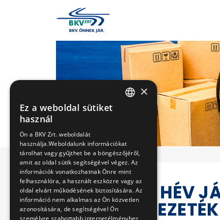
×
Ez a weboldal sütiket
HUNGARIAN
használ
ENGLISH
Ön a BKV Zrt. weboldalát
használja.Weboldalunk információkat
tárolhat vagy gyűjthet be a böngészőjéről,
amit az oldal sütik segítségével végez. Az
információk vonatkozhatnak Önre mint
felhasználóra, a használt eszközre vagy az
CINKOTA HÉV JÁ
oldal elvárt működésének biztosítására. Az
információ nem alkalmas az Ön közvetlen
NYOMÓVEZETÉK 
azonosítására, de segítségével Ön
személyre szabottabb internetélményhez