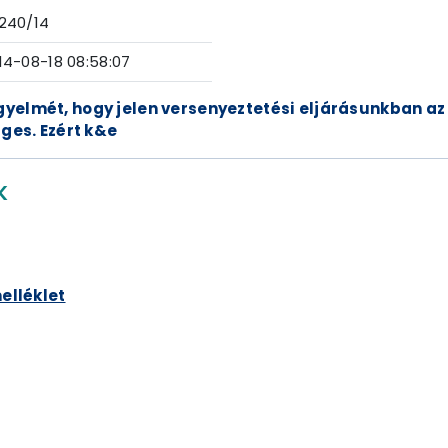
240/14
14-08-18 08:58:07
figyelmét, hogy jelen versenyeztetési eljárásunkban az
ges. Ezért k&e
K
melléklet