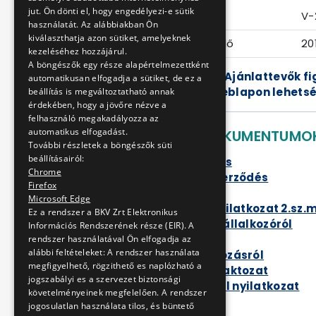
jut. Ön dönti el, hogy engedélyezi-e sütik
Eljárás száma
V-
használatát. Az alábbiakban Ön
kiválaszthatja azon sütiket, amelyeknek
Ajánlattételi határidő
20
kezeléséhez hozzájárul.
A böngészők egy része alapértelmezettként
Felhívjuk a Tisztelt Ajánlattevők 
automatikusan elfogadja a sütiket, de ez a
www.electool.hu weblapon lehetsé
beállítás is megváltoztatható annak
érdekében, hogy a jövőre nézve a
felhasználó megakadályozza az
automatikus elfogadást.
LETÖLTHETŐ DOKUMENTUMO
További részletek a böngészők süti
beállításairól:
Ajánlati felhívás
Chrome
Vállalkozási szerződés
Firefox
Cinkota HÉV víz
Microsoft Edge
Ajánlattételi nyilatkozat 2.sz.
Ez a rendszer a BKV Zrt Elektronikus
Nyilatkozat alvállalkozóról
Információs Rendszerének része (EIR). A
Kizáró okok
rendszer használatával Ön elfogadja az
alábbi feltételeket: A rendszer használata
Nyilatkozat adózásról
megfigyelhető, rögzithető es naplózható a
Referencia nyilaktozat
jogszabályi es a szervezet biztonsági
Szakemberekről nyilatkozat
követelményeinek megfelelően. A rendszer
jogosulatlan használata tilos, és büntető