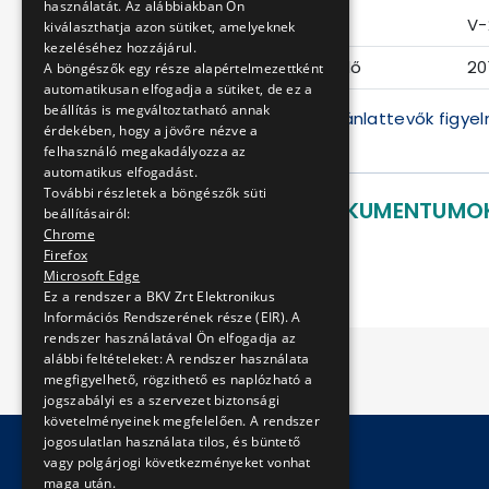
használatát. Az alábbiakban Ön
Eljárás száma
V-
kiválaszthatja azon sütiket, amelyeknek
kezeléséhez hozzájárul.
Ajánlattételi határidő
20
A böngészők egy része alapértelmezettként
automatikusan elfogadja a sütiket, de ez a
beállítás is megváltoztatható annak
Felhívjuk a Tisztelt Ajánlattevők figy
érdekében, hogy a jövőre nézve a
weboldalon ker
felhasználó megakadályozza az
automatikus elfogadást.
További részletek a böngészők süti
LETÖLTHETŐ DOKUMENTUMO
beállításairól:
Chrome
Ajánlati felhívás
Firefox
Microsoft Edge
Ez a rendszer a BKV Zrt Elektronikus
Információs Rendszerének része (EIR). A
rendszer használatával Ön elfogadja az
alábbi feltételeket: A rendszer használata
megfigyelhető, rögzithető es naplózható a
jogszabályi es a szervezet biztonsági
követelményeinek megfelelően. A rendszer
jogosulatlan használata tilos, és büntető
vagy polgárjogi következményeket vonhat
maga után.
© Copyright 2026 BKV Zrt.