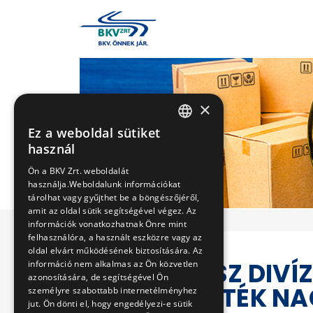
×
Ez a weboldal sütiket
HUNGARIAN
használ
ENGLISH
Ön a BKV Zrt. weboldalát
használja.Weboldalunk információkat
tárolhat vagy gyűjthet be a böngészőjéről,
amit az oldal sütik segítségével végez. Az
információk vonatkozhatnak Önre mint
felhasználóra, a használt eszközre vagy az
oldal elvárt működésének biztosítására. Az
TROLIBUSZ DIVÍZ
információ nem alkalmas az Ön közvetlen
azonosítására, de segítségével Ön
TÁVVEZETÉK NA
személyre szabottabb internetélményhez
jut. Ön dönti el, hogy engedélyezi-e sütik