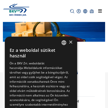
×
Ez a weboldal sütiket
HUNGARIAN
használ
ENGLISH
AD-BLUE
Ön a BKV Zrt. weboldalát
használja.Weboldalunk információkat
ADALÉKANYAG
tárolhat vagy gyűjthet be a böngészőjéről,
amit az oldal sütik segítségével végez. Az
BESZERZÉSE
információk vonatkozhatnak Önre mint
felhasználóra, a használt eszközre vagy az
oldal elvárt működésének biztosítására. Az
Eljárás száma
V-165/15
információ nem alkalmas az Ön közvetlen
azonosítására, de segítségével Ön
Ajánlattételi
2015-07-24
személyre szabottabb internetélményhez
határidő
13:39:32