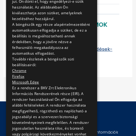
jut. Ön dönti el, hogy engedélyezi-e sütik
használatát. Az alábbiakban Ön
kiválaszthatja azon sütiket, amelyeknek
kezeléséhez hozzájárul.
LETÖLTHETŐ DOKUMENTUMOK
A böngészők egy része alapértelmezettként
automatikusan elfogadja a sütiket, de ez a
Ajánlati felhívás
beállítás is megváltoztatható annak
Ajánlati árak táblázata
érdekében, hogy a jövőre nézve a
felhasználó megakadályozza az
Kiegészítő tájékoztatás - Kérdések-
automatikus elfogadást.
válaszok
További részletek a böngészők süti
beállításairól:
Chrome
Firefox
Microsoft Edge
Ez a rendszer a BKV Zrt Elektronikus
Információs Rendszerének része (EIR). A
rendszer használatával Ön elfogadja az
alábbi feltételeket: A rendszer használata
megfigyelhető, rögzithető es naplózható a
jogszabályi es a szervezet biztonsági
© Copyright 2026 BKV Zrt.
követelményeinek megfelelően. A rendszer
jogosulatlan használata tilos, és büntető
Impresszum
Jogi nyilatkozat
Technikai információk
vagy polgárjogi következményeket vonhat