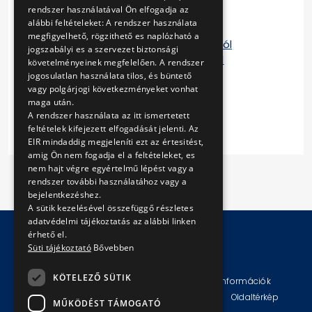
rendszer használatával Ön elfogadja az
Ajánlati felhívás
alábbi feltételeket: A rendszer használata
1. sz. Ajánlattételi nyilatkozat
megfigyelhető, rögzithető es naplózható a
2. sz. Nyilatkozat alvállalkozókról
jogszabályi es a szervezet biztonsági
3. sz. Nyilatkozat kizáró okokról
követelményeinek megfelelően. A rendszer
4. sz. egyéb nyilatkozat
jogosulatlan használata tilos, és büntető
5. számú melleklet
vagy polgárjogi következményeket vonhat
maga után.
Vállalkozási szerződés
A rendszer használata az itt ismertetett
feltételek kifejezett elfogadását jelenti. Az
EIR mindaddig megjeleníti ezt az értesitést,
amig Ön nem fogadja el a feltételeket, es
nem hajt végre egyértelmű lépést vagy a
rendszer további használatához vagy a
bejelentkezéshez.
A sütik kezelésével összefüggő részletes
adatvédelmi tájékoztatás az alábbi linken
érhető el.
Süti tájékoztató
Bővebben
© Copyright 2026 BKV Zrt.
KÖTELEZŐ SÜTIK
Impresszum
Jogi nyilatkozat
Technikai információk
Adatvédelmi politika és tájékoztatások
ÁSZF
Oldaltérkép
MŰKÖDÉST TÁMOGATÓ