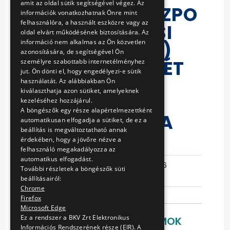
amit az oldal sütik segítségével végez. Az
KÖRNYEZETKÖZPO
információk vonatkozhatnak Önre mint
felhasználóra, a használt eszközre vagy az
NTÚ IRÁNYÍTÁSI
oldal elvárt működésének biztosítására. Az
információ nem alkalmas az Ön közvetlen
RENDSZER (KIR)
azonosítására, de segítségével Ön
MEGÚJÍTÓ ÉS KÉT
személyre szabottabb internetélményhez
jut. Ön dönti el, hogy engedélyezi-e sütik
FELÜGYELETI
használatát. Az alábbiakban Ön
kiválaszthatja azon sütiket, amelyeknek
AUDITJÁNAK
kezeléséhez hozzájárul.
A böngészők egy része alapértelmezettként
VÉGREHAJTÁSA
automatikusan elfogadja a sütiket, de ez a
beállítás is megváltoztatható annak
érdekében, hogy a jövőre nézve a
Eljárás száma
V-15/15
felhasználó megakadályozza az
automatikus elfogadást.
Ajánlattételi
2015-02-26
További részletek a böngészők süti
határidő
09:29:39
beállításairól:
Chrome
Firefox
Microsoft Edge
Ez a rendszer a BKV Zrt Elektronikus
LETÖLTHETŐ DOKUMENTUMOK
Információs Rendszerének része (EIR). A