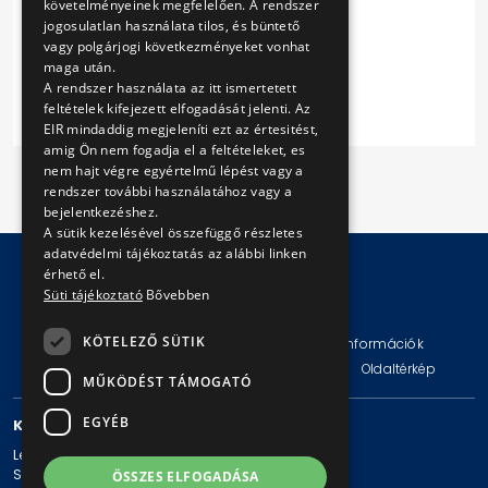
követelményeinek megfelelően. A rendszer
Ajánlati felhívás
jogosulatlan használata tilos, és büntető
Mellékletek
vagy polgárjogi következményeket vonhat
Vállalkozási keretszerződés
maga után.
A rendszer használata az itt ismertetett
feltételek kifejezett elfogadását jelenti. Az
EIR mindaddig megjeleníti ezt az értesitést,
amig Ön nem fogadja el a feltételeket, es
nem hajt végre egyértelmű lépést vagy a
rendszer további használatához vagy a
bejelentkezéshez.
A sütik kezelésével összefüggő részletes
adatvédelmi tájékoztatás az alábbi linken
érhető el.
Süti tájékoztató
Bővebben
© Copyright 2026 BKV Zrt.
KÖTELEZŐ SÜTIK
Impresszum
Jogi nyilatkozat
Technikai információk
Adatvédelmi politika és tájékoztatások
ÁSZF
Oldaltérkép
MŰKÖDÉST TÁMOGATÓ
EGYÉB
KAPCSOLAT
Levelezési cím: 1980 Budapest, Pf. 11.
Székhely: 1980 Budapest, Akácfa u. 15.
ÖSSZES ELFOGADÁSA