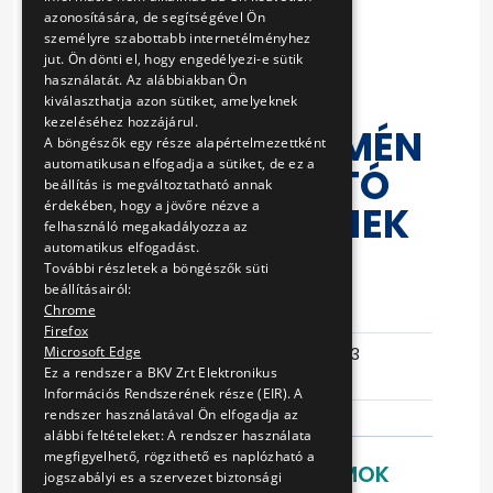
FELKÉSZÍTÉS,
azonosítására, de segítségével Ön
személyre szabottabb internetélményhez
VALAMINT AZ
jut. Ön dönti el, hogy engedélyezi-e sütik
használatát. Az alábbiakban Ön
ELVÁRT
kiválaszthatja azon sütiket, amelyeknek
kezeléséhez hozzájárul.
MUNKAKÖRÜLMÉN
A böngészők egy része alapértelmezettként
automatikusan elfogadja a sütiket, de ez a
YEKET BIZTOSÍTÓ
beállítás is megváltoztatható annak
érdekében, hogy a jövőre nézve a
BERENDEZÉSEINEK
felhasználó megakadályozza az
JAVÍTÁSA
automatikus elfogadást.
További részletek a böngészők süti
beállításairól:
Eljárás száma
V-14/14
Chrome
Firefox
Ajánlattételi
2014-05-13
Microsoft Edge
Ez a rendszer a BKV Zrt Elektronikus
határidő
14:51:08
Információs Rendszerének része (EIR). A
rendszer használatával Ön elfogadja az
alábbi feltételeket: A rendszer használata
megfigyelhető, rögzithető es naplózható a
LETÖLTHETŐ DOKUMENTUMOK
jogszabályi es a szervezet biztonsági