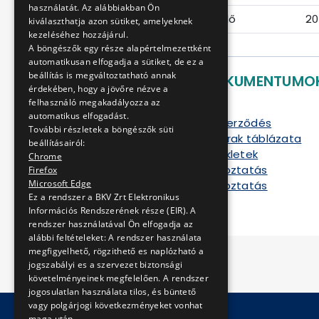
használatát. Az alábbiakban Ön
Ajánlattételi határidő
20
kiválaszthatja azon sütiket, amelyeknek
kezeléséhez hozzájárul.
A böngészők egy része alapértelmezettként
automatikusan elfogadja a sütiket, de ez a
beállítás is megváltoztatható annak
LETÖLTHETŐ DOKUMENTUMO
érdekében, hogy a jövőre nézve a
felhasználó megakadályozza az
Ajánlati felhívás
automatikus elfogadást.
Szállítási keretszerződés
További részletek a böngészők süti
Ajánlati egységárak táblázata
beállításairól:
Kitöltendő mellékletek
Chrome
Kiegészítő tájékoztatás
Firefox
Microsoft Edge
Kiegészítő tájékoztatás
Ez a rendszer a BKV Zrt Elektronikus
Információs Rendszerének része (EIR). A
rendszer használatával Ön elfogadja az
alábbi feltételeket: A rendszer használata
megfigyelhető, rögzithető es naplózható a
jogszabályi es a szervezet biztonsági
követelményeinek megfelelően. A rendszer
jogosulatlan használata tilos, és büntető
vagy polgárjogi következményeket vonhat
maga után.