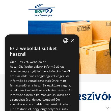
×
Ez a weboldal sütiket
HUNGARIAN
használ
ENGLISH
Ön a BKV Zrt. weboldalát
használja.Weboldalunk információkat
tárolhat vagy gyűjthet be a böngészőjéről,
amit az oldal sütik segítségével végez. Az
információk vonatkozhatnak Önre mint
felhasználóra, a használt eszközre vagy az
oldal elvárt működésének biztosítására. Az
IPARI PORSZÍVÓ
információ nem alkalmas az Ön közvetlen
azonosítására, de segítségével Ön
személyre szabottabb internetélményhez
Eljárás száma
V-
jut. Ön dönti el, hogy engedélyezi-e sütik