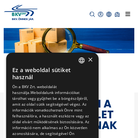
×
Ez a weboldal sütiket
HUNGARIAN
használ
HUNGÁRIA
ENGLISH
Ön a BKV Zrt. weboldalát
VILLAMOS
használja.Weboldalunk információkat
tárolhat vagy gyűjthet be a böngészőjéről,
JÁRMŰTELEPEN A
amit az oldal sütik segítségével végez. Az
FORGALMI ÉPÜLET
információk vonatkozhatnak Önre mint
felhasználóra, a használt eszközre vagy az
HOMLOKZATÁNAK
oldal elvárt működésének biztosítására. Az
információ nem alkalmas az Ön közvetlen
JAVÍTÁSA
azonosítására, de segítségével Ön