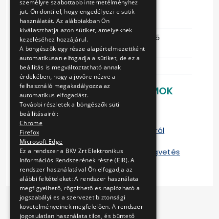
személyre szabottabb internetélményhez
jut. Ön dönti el, hogy engedélyezi-e sütik
Eljárás száma
V-104/15
használatát. Az alábbiakban Ön
kiválaszthatja azon sütiket, amelyeknek
Ajánlattételi
2015-06-25
kezeléséhez hozzájárul.
határidő
14:33:46
A böngészők egy része alapértelmezettként
automatikusan elfogadja a sütiket, de ez a
beállítás is megváltoztatható annak
érdekében, hogy a jövőre nézve a
felhasználó megakadályozza az
LETÖLTHETŐ DOKUMENTUMOK
automatikus elfogadást.
További részletek a böngészők süti
Ajánlati felhívás
beállításairól:
Vállalkozási szerződés
Chrome
Jegyzőkönyv helyszíni bejárásról
Firefox
Kiegészítő tájékoztatás 1. sz
Microsoft Edge
Kiegészített árazatlan költségvetés
Ez a rendszer a BKV Zrt Elektronikus
Információs Rendszerének része (EIR). A
rendszer használatával Ön elfogadja az
alábbi feltételeket: A rendszer használata
megfigyelhető, rögzithető es naplózható a
jogszabályi es a szervezet biztonsági
követelményeinek megfelelően. A rendszer
jogosulatlan használata tilos, és büntető