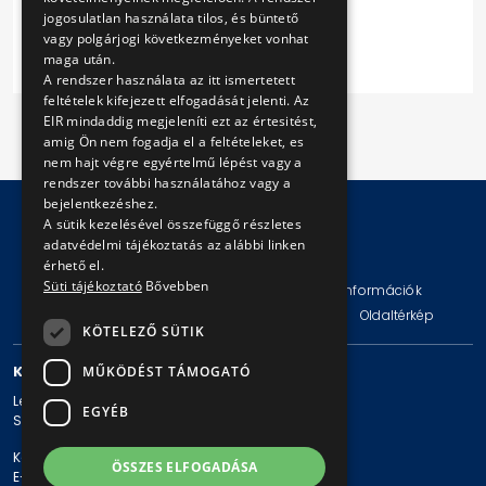
Ártáblázat
jogosulatlan használata tilos, és büntető
vagy polgárjogi következményeket vonhat
maga után.
A rendszer használata az itt ismertetett
feltételek kifejezett elfogadását jelenti. Az
EIR mindaddig megjeleníti ezt az értesitést,
amig Ön nem fogadja el a feltételeket, es
nem hajt végre egyértelmű lépést vagy a
rendszer további használatához vagy a
bejelentkezéshez.
A sütik kezelésével összefüggő részletes
adatvédelmi tájékoztatás az alábbi linken
© Copyright 2026 BKV Zrt.
érhető el.
Süti tájékoztató
Bővebben
Impresszum
Jogi nyilatkozat
Technikai információk
Adatvédelmi politika és tájékoztatások
ÁSZF
Oldaltérkép
KÖTELEZŐ SÜTIK
KAPCSOLAT
MŰKÖDÉST TÁMOGATÓ
Levelezési cím: 1980 Budapest, Pf. 11.
EGYÉB
Székhely: 1980 Budapest, Akácfa u. 15.
Központi telefonszám: + 36 1 461-65-00
ÖSSZES ELFOGADÁSA
E-mail cím: bkv@bkv.hu