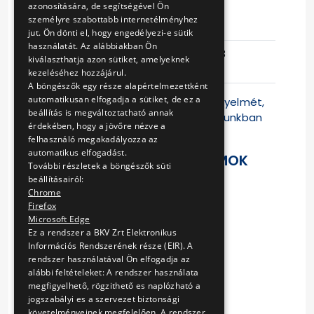
azonosítására, de segítségével Ön
személyre szabottabb internetélményhez
Eljárás száma
V-364/15.
jut. Ön dönti el, hogy engedélyezi-e sütik
használatát. Az alábbiakban Ön
Ajánlattételi
2016-01-18
kiválaszthatja azon sütiket, amelyeknek
határidő
10:48:26
kezeléséhez hozzájárul.
A böngészők egy része alapértelmezettként
automatikusan elfogadja a sütiket, de ez a
Felhívjuk a Tisztelt Ajánlattevők figyelmét,
beállítás is megváltoztatható annak
hogy jelen versenyeztetési eljárásunkban
érdekében, hogy a jövőre nézve a
az ajánlattétel kizárólag a
felhasználó megakadályozza az
automatikus elfogadást.
LETÖLTHETŐ DOKUMENTUMOK
További részletek a böngészők süti
beállításairól:
Ajánlati felhívás
Chrome
1. Ajánlattételi nyilatkozat
Firefox
2 Nyilatkozat alvállalkozókról
Microsoft Edge
3 Nyilatkozat kizáró okokról
Ez a rendszer a BKV Zrt Elektronikus
Információs Rendszerének része (EIR). A
4 Nyilatkozat árbevételről
rendszer használatával Ön elfogadja az
5 Referencianyilatkozat
alábbi feltételeket: A rendszer használata
6 Egyéb nyilatkozat
megfigyelhető, rögzithető es naplózható a
Függelék
jogszabályi es a szervezet biztonsági
Vállalkozási keretszerződés
követelményeinek megfelelően. A rendszer