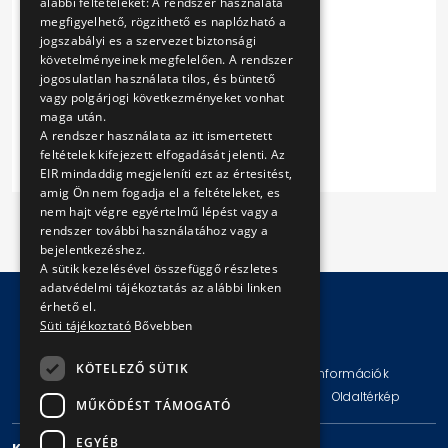
alábbi feltételeket: A rendszer használata
2. sz. melléklet / Annex 2
megfigyelhető, rögzithető es naplózható a
3. sz. melléklet / Annex 3
jogszabályi es a szervezet biztonsági
4. sz. melléklet / Annex 4
követelményeinek megfelelően. A rendszer
5. sz. melléklet / Annex 5
jogosulatlan használata tilos, és büntető
Szállítási szerződés
vagy polgárjogi következményeket vonhat
maga után.
Kiegészítő tájékoztatás
A rendszer használata az itt ismertetett
feltételek kifejezett elfogadását jelenti. Az
EIR mindaddig megjeleníti ezt az értesitést,
amig Ön nem fogadja el a feltételeket, es
nem hajt végre egyértelmű lépést vagy a
rendszer további használatához vagy a
bejelentkezéshez.
A sütik kezelésével összefüggő részletes
adatvédelmi tájékoztatás az alábbi linken
érhető el.
Süti tájékoztató
Bővebben
© Copyright 2026 BKV Zrt.
KÖTELEZŐ SÜTIK
Impresszum
Jogi nyilatkozat
Technikai információk
Adatvédelmi politika és tájékoztatások
ÁSZF
Oldaltérkép
MŰKÖDÉST TÁMOGATÓ
EGYÉB