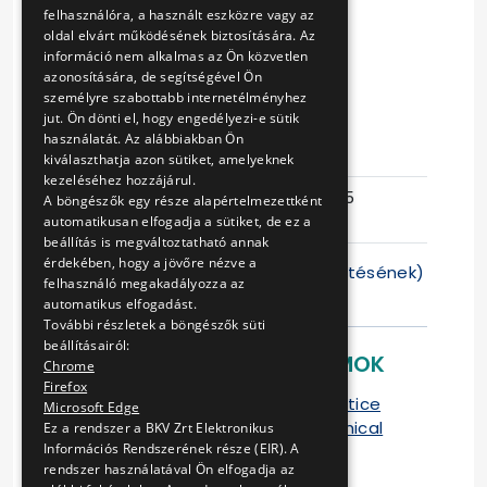
WHEEL PROFILE
felhasználóra, a használt eszközre vagy az
oldal elvárt működésének biztosítására. Az
MEASURING
információ nem alkalmas az Ön közvetlen
azonosítására, de segítségével Ön
EQUIPMENT
személyre szabottabb internetélményhez
jut. Ön dönti el, hogy engedélyezi-e sütik
használatát. Az alábbiakban Ön
Eljárás száma
V-109/14
kiválaszthatja azon sütiket, amelyeknek
kezeléséhez hozzájárul.
Ajánlattételi
2014-09-15
A böngészők egy része alapértelmezettként
határidő
09:01:36
automatikusan elfogadja a sütiket, de ez a
beállítás is megváltoztatható annak
érdekében, hogy a jövőre nézve a
Az ajánlatok benyújtásának (feltöltésének)
felhasználó megakadályozza az
határideje: elhalasztva
automatikus elfogadást.
További részletek a böngészők süti
beállításairól:
LETÖLTHETŐ DOKUMENTUMOK
Chrome
Firefox
Ajánlati felhívás / Contract notice
Microsoft Edge
Műszaki dokumentáció / Technical
Ez a rendszer a BKV Zrt Elektronikus
Információs Rendszerének része (EIR). A
Specification
rendszer használatával Ön elfogadja az
1. sz. melléklet / Annex 1