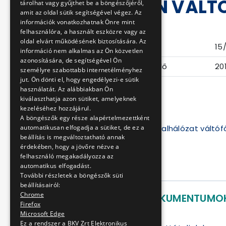
VONALÁN VÁLTÓF
tárolhat vagy gyűjthet be a böngészőjéről,
amit az oldal sütik segítségével végez. Az
CSERÉJE
információk vonatkozhatnak Önre mint
felhasználóra, a használt eszközre vagy az
oldal elvárt működésének biztosítására. Az
Eljárás száma
15
információ nem alkalmas az Ön közvetlen
azonosítására, de segítségével Ön
Ajánlattételi határidő
20
személyre szabottabb internetélményhez
jut. Ön dönti el, hogy engedélyezi-e sütik
Helyszíni bejárás
használatát. Az alábbiakban Ön
kiválaszthatja azon sütiket, amelyeknek
kezeléséhez hozzájárul.
A böngészők egy része alapértelmezettként
"A" rész (villamos vonalhálózat váltó
automatikusan elfogadja a sütiket, de ez a
beállítás is megváltoztatható annak
esetében:
érdekében, hogy a jövőre nézve a
felhasználó megakadályozza az
Időpont: 20
automatikus elfogadást.
További részletek a böngészők süti
beállításairól:
Chrome
LETÖLTHETŐ DOKUMENTUMO
Firefox
Microsoft Edge
Ajánlati felhívás
Ez a rendszer a BKV Zrt Elektronikus