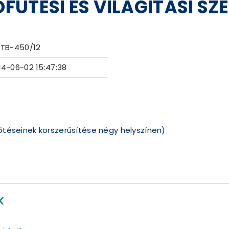
ŰTÉSI ÉS VILÁGÍTÁSI SZ
/TB-450/12
14-06-02 15:47:38
főtéseinek korszerűsítése négy helyszínen)
K