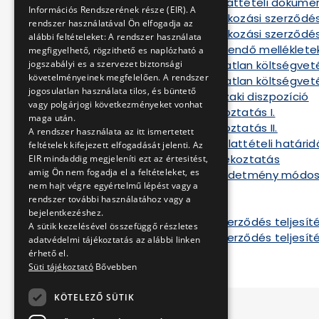
Módosított ajánlattételi dokume
Információs Rendszerének része (EIR). A
Módosított vállalkozási szerződé
rendszer használatával Ön elfogadja az
Módosított vállalkozási szerződé
alábbi feltételeket: A rendszer használata
Módosított kitöltendő melléklete
megfigyelhető, rögzithető es naplózható a
Módosított árazatlan költségvet
jogszabályi es a szervezet biztonsági
követelményeinek megfelelően. A rendszer
Módosított árazatlan költségveté
jogosulatlan használata tilos, és büntető
Módosított műszaki diszpozíció
vagy polgárjogi következményeket vonhat
Kiegészítő tájékoztatás I.
maga után.
Kiegészítő tájékoztatás II.
A rendszer használata az itt ismertetett
Tájékoztató ajánlattételi határi
feltételek kifejezett elfogadását jelenti. Az
III. Kiegészítő tájékoztatás
EIR mindaddig megjeleníti ezt az értesitést,
amig Ön nem fogadja el a feltételeket, es
Tájékoztató a hirdetmény módos
nem hajt végre egyértelmű lépést vagy a
Szerződés A
rendszer további használatához vagy a
Szerződés B
bejelentkezéshez.
Tájékoztató a szerződés teljesíté
A sütik kezelésével összefüggő részletes
Tájékoztató a szerződés teljesíté
adatvédelmi tájékoztatás az alábbi linken
érhető el.
Süti tájékoztató
Bővebben
KÖTELEZŐ SÜTIK