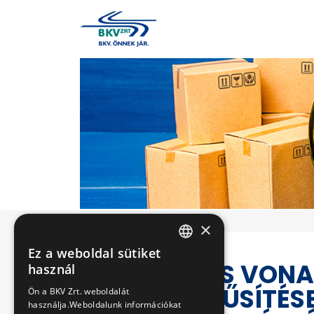
×
Ez a weboldal sütiket
HUNGARIAN
VILLAMOS VONA
használ
ENGLISH
KORSZERŰSÍTÉSE
Ön a BKV Zrt. weboldalát
használja.Weboldalunk információkat