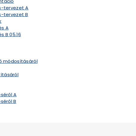
ntáció
s-tervezet A
s-tervezet B
k
és A
s B 05.16
dő módosításáról
ításáról
séről A
séről B