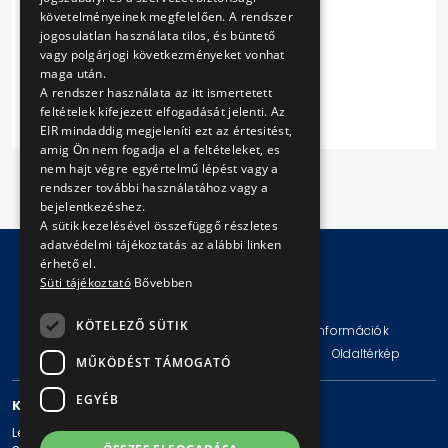
Szerződés 7.
követelményeinek megfelelően. A rendszer
Szerződés 8.
jogosulatlan használata tilos, és büntető
Szerződés 9.
vagy polgárjogi következményeket vonhat
maga után.
Szerződés 10.
A rendszer használata az itt ismertetett
feltételek kifejezett elfogadását jelenti. Az
EIR mindaddig megjeleníti ezt az értesitést,
amig Ön nem fogadja el a feltételeket, es
nem hajt végre egyértelmű lépést vagy a
rendszer további használatához vagy a
bejelentkezéshez.
A sütik kezelésével összefüggő részletes
adatvédelmi tájékoztatás az alábbi linken
érhető el.
Süti tájékoztató
Bővebben
© Copyright 2026 BKV Zrt.
KÖTELEZŐ SÜTIK
Impresszum
Jogi nyilatkozat
Technikai információk
Adatvédelmi politika és tájékoztatások
ÁSZF
Oldaltérkép
MŰKÖDÉST TÁMOGATÓ
EGYÉB
KAPCSOLAT
Levelezési cím: 1980 Budapest, Pf. 11.