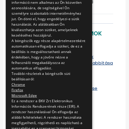
Ajánlattételi
2014-06-13
információ nem alkalmas az Ön közvetlen
határidő
13:46:04
azonosítására, de segítségével Ön
személyre szabottabb internetélményhez
jut. Ön dönti el, hogy engedélyezi-e sütik
használatát. Az alábbiakban Ön
kiválaszthatja azon sütiket, amelyeknek
LETÖLTHETŐ DOKUMENTUMOK
kezeléséhez hozzájárul.
A böngészők egy része alapértelmezettként
Eljárást megindító felhívás
automatikusan elfogadja a sütiket, de ez a
Kiegészítő iratok
beállítás is megváltoztatható annak
Szerkeszthető dokumentumok
érdekében, hogy a jövőre nézve a
Részvételi határidő meghosszabbítása
felhasználó megakadályozza az
automatikus elfogadást.
Korrigendum
További részletek a böngészők süti
Módosított kiegészítő iratok
beállításairól:
Hiánypótlási felhívás
Chrome
Részvételi szakasz összegezése
Firefox
Szerződés 1.
Microsoft Edge
Szerződés 2.
Ez a rendszer a BKV Zrt Elektronikus
Információs Rendszerének része (EIR). A
Szerződés 3.
rendszer használatával Ön elfogadja az
Szerződés 4.
alábbi feltételeket: A rendszer használata
Szerződés 5.
megfigyelhető, rögzithető es naplózható a
Szerződés 6.
jogszabályi es a szervezet biztonsági