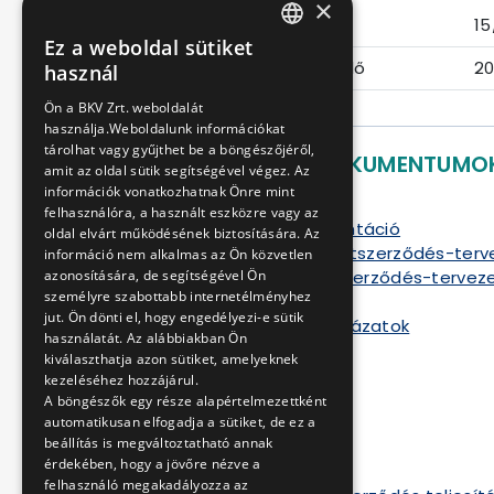
×
Eljárás száma
15
Ez a weboldal sütiket
HUNGARIAN
Ajánlattételi határidő
20
használ
ENGLISH
Ön a BKV Zrt. weboldalát
használja.Weboldalunk információkat
tárolhat vagy gyűjthet be a böngészőjéről,
LETÖLTHETŐ DOKUMENTUMO
amit az oldal sütik segítségével végez. Az
információk vonatkozhatnak Önre mint
Ajánlati felhívás
felhasználóra, a használt eszközre vagy az
Ajánlati dokumentáció
oldal elvárt működésének biztosítására. Az
Vállalkozási Keretszerződés-ter
információ nem alkalmas az Ön közvetlen
Szállítási Keretszerződés-tervez
azonosítására, de segítségével Ön
személyre szabottabb internetélményhez
Mellékletek
jut. Ön dönti el, hogy engedélyezi-e sütik
Részenkénti táblázatok
használatát. Az alábbiakban Ön
Szerződés A
kiválaszthatja azon sütiket, amelyeknek
Szerződés B
kezeléséhez hozzájárul.
Szerződés C
A böngészők egy része alapértelmezettként
Szerződés D
automatikusan elfogadja a sütiket, de ez a
beállítás is megváltoztatható annak
Szerződés E
érdekében, hogy a jövőre nézve a
Szerződés F
felhasználó megakadályozza az