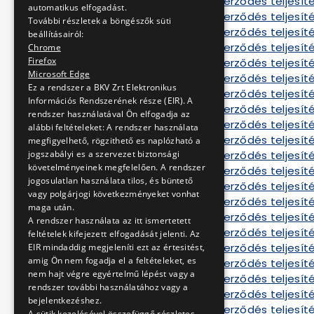
Tájékoztató a szerződés teljesíté
automatikus elfogadást.
Tájékoztató a szerződés teljesíté
További részletek a böngészők süti
Tájékoztató a szerződés teljesíté
beállításairól:
Tájékoztató a szerződés teljesíté
Chrome
Firefox
Tájékoztató a szerződés teljesíté
Microsoft Edge
Tájékoztató a szerződés teljesíté
Ez a rendszer a BKV Zrt Elektronikus
Tájékoztató a szerződés teljesíté
Információs Rendszerének része (EIR). A
Tájékoztató a szerződés teljesíté
rendszer használatával Ön elfogadja az
Tájékoztató a szerződés teljesíté
alábbi feltételeket: A rendszer használata
Tájékoztató a szerződés teljesíté
megfigyelhető, rögzithető es naplózható a
Tájékoztató a szerződés teljesíté
jogszabályi es a szervezet biztonsági
követelményeinek megfelelően. A rendszer
Tájékoztató a szerződés teljesíté
jogosulatlan használata tilos, és büntető
Tájékoztató a szerződés teljesíté
vagy polgárjogi következményeket vonhat
Tájékoztató a szerződés teljesíté
maga után.
Tájékoztató a szerződés teljesíté
A rendszer használata az itt ismertetett
Tájékoztató a szerződés teljesíté
feltételek kifejezett elfogadását jelenti. Az
Tájékoztató a szerződés teljesíté
EIR mindaddig megjeleníti ezt az értesitést,
amig Ön nem fogadja el a feltételeket, es
Tájékoztató a szerződés teljesíté
nem hajt végre egyértelmű lépést vagy a
Tájékoztató a szerződés teljesít
rendszer további használatához vagy a
Tájékoztató a szerződés teljesíté
bejelentkezéshez.
Tájékoztató a szerződés teljesíté
A sütik kezelésével összefüggő részletes