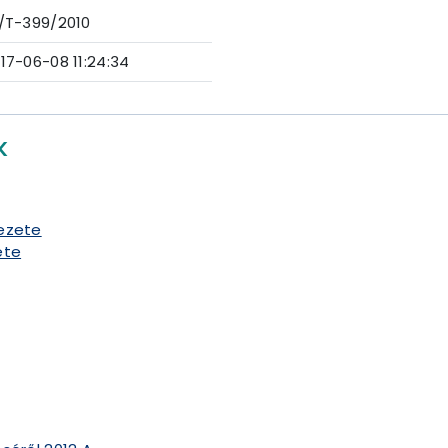
/T-399/2010
17-06-08 11:24:34
K
vezete
ete