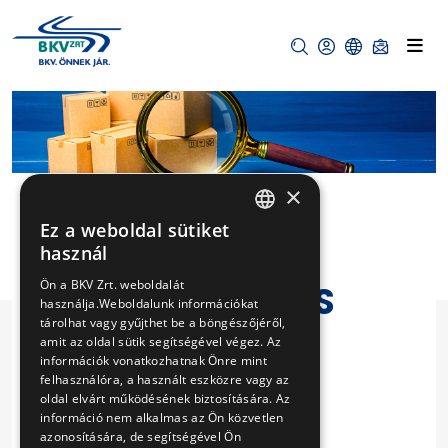
×
Ez a weboldal sütiket
HUNGARIAN
használ
A BKV ZRT.
ENGLISH
Ön a BKV Zrt. weboldalát
KÖTÖTTPÁLYÁS
használja.Weboldalunk információkat
VASÚTI
tárolhat vagy gyűjthet be a böngészőjéről,
amit az oldal sütik segítségével végez. Az
HÁLÓZATÁN
információk vonatkozhatnak Önre mint
felhasználóra, a használt eszközre vagy az
HEGESZTÉSEK
oldal elvárt működésének biztosítására. Az
információ nem alkalmas az Ön közvetlen
ELVÉGZÉSE
azonosítására, de segítségével Ön