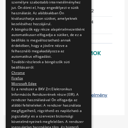
személyre szabottabb internetélményhez
jut. Ön dönti el, hogy engedélyezi-e sütik
Eljárás száma
15/T-396/12
használatát. Az alábbiakban Ön
kiválaszthatja azon sütiket, amelyeknek
Ajánlattételi
2014-06-04
kezeléséhez hozzájárul.
határidő
08:50:12
A böngészők egy része alapértelmezettként
automatikusan elfogadja a sütiket, de ez a
beállítás is megváltoztatható annak
érdekében, hogy a jövőre nézve a
felhasználó megakadályozza az
LETÖLTHETŐ DOKUMENTUMOK
automatikus elfogadást.
További részletek a böngészők süti
Ajánlati felhívás
beállításairól:
Ajánlati dokumentáció
Chrome
Ártáblázat
Firefox
Keretszerződés
Microsoft Edge
Mellékletek
Ez a rendszer a BKV Zrt Elektronikus
12. sz. melléklet-Műszaki követelmény
Információs Rendszerének része (EIR). A
rendszer használatával Ön elfogadja az
alábbi feltételeket: A rendszer használata
megfigyelhető, rögzithető es naplózható a
jogszabályi es a szervezet biztonsági
követelményeinek megfelelően. A rendszer
jogosulatlan használata tilos, és büntető