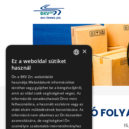
×
Ez a weboldal sütiket
HUNGARIAN
használ
ENGLISH
Ön a BKV Zrt. weboldalát
használja.Weboldalunk információkat
tárolhat vagy gyűjthet be a böngészőjéről,
amit az oldal sütik segítségével végez. Az
információk vonatkozhatnak Önre mint
felhasználóra, a használt eszközre vagy az
FAGYÁLLÓ FOLY
oldal elvárt működésének biztosítására. Az
információ nem alkalmas az Ön közvetlen
azonosítására, de segítségével Ön
Eljárás száma
15
személyre szabottabb internetélményhez