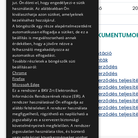
jut. Ön dönti el, hogy engedélyezi-e sütik
Ajánlattételi határidő
20
használatát. Az alábbiakban Ön
kiválaszthatja azon sütiket, amelyeknek
kezeléséhez hozzájárul.
A böngészők egy része alapértelmezettként
automatikusan elfogadja a sütiket, de ez a
LETÖLTHETŐ DOKUMENTUMO
beállítás is megváltoztatható annak
érdekében, hogy a jövőre nézve a
Ajánlati felhívás
felhasználó megakadályozza az
Ajánlati dokumentáció
automatikus elfogadást.
Dokumentum minták
További részletek a böngészők süti
Szállítási keretszerződés
beállításairól:
Chrome
Szállítási keretszerződés
Firefox
Tájékoztató a szerződés teljesíté
Microsoft Edge
Tájékoztató a szerződés teljesíté
Ez a rendszer a BKV Zrt Elektronikus
Tájékoztató a szerződés teljesíté
Információs Rendszerének része (EIR). A
Tájékoztató a szerződés teljesíté
rendszer használatával Ön elfogadja az
Tájékoztató a szerződés teljesíté
alábbi feltételeket: A rendszer használata
Tájékoztató a szerződés teljesíté
megfigyelhető, rögzithető es naplózható a
jogszabályi es a szervezet biztonsági
követelményeinek megfelelően. A rendszer
jogosulatlan használata tilos, és büntető
vagy polgárjogi következményeket vonhat