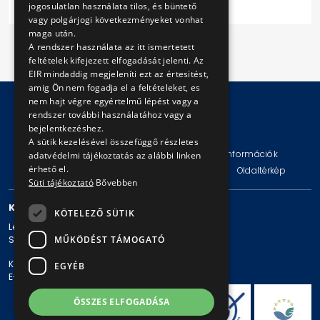
jogosulatlan használata tilos, és büntető
vagy polgárjogi következményeket vonhat
maga után.
A rendszer használata az itt ismertetett
feltételek kifejezett elfogadását jelenti. Az
EIR mindaddig megjeleníti ezt az értesitést,
amig Ön nem fogadja el a feltételeket, es
nem hajt végre egyértelmű lépést vagy a
rendszer további használatához vagy a
bejelentkezéshez.
© Copyright 2026 BKV Zrt.
A sütik kezelésével összefüggő részletes
Impresszum
Jogi nyilatkozat
Technikai információk
adatvédelmi tájékoztatás az alábbi linken
érhető el.
Adatvédelmi politika és tájékoztatások
ÁSZF
Oldaltérkép
Süti tájékoztató
Bővebben
KAPCSOLAT
KÖTELEZŐ SÜTIK
Levelezési cím: 1980 Budapest, Pf. 11.
Székhely: 1980 Budapest, Akácfa u. 15.
MŰKÖDÉST TÁMOGATÓ
Központi telefonszám: + 36 1 461-65-00
EGYÉB
E-mail cím: bkv@bkv.hu
ÖSSZES ELFOGADÁSA