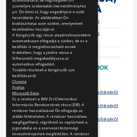
azonosítására, de segítségével Ön
ESETI JAVÍTÁSA
személyre szabottabb internetélményhez
jut. Ön dönti el, hogy engedélyezi-e sütik
használatát. Az alábbiakban Ön
Eljárás száma
15/T-281/10
kiválaszthatja azon sütiket, amelyeknek
kezeléséhez hozzájárul.
Ajánlattételi
2017-06-02
A böngészők egy része alapértelmezettként
határidő
13:05:48
automatikusan elfogadja a sütiket, de ez a
beállítás is megváltoztatható annak
érdekében, hogy a jövőre nézve a
felhasználó megakadályozza az
automatikus elfogadást.
LETÖLTHETŐ DOKUMENTUMOK
További részletek a böngészők süti
beállításairól:
Ajánlattételi felhívás
Chrome
Szerződés
Firefox
Tájékoztató a szerződés teljesítéséről
Microsoft Edge
2012
Ez a rendszer a BKV Zrt Elektronikus
Információs Rendszerének része (EIR). A
Tájékoztató a szerződés teljesítéséről
rendszer használatával Ön elfogadja az
2013
alábbi feltételeket: A rendszer használata
Tájékoztató a szerződés teljesítéséről
megfigyelhető, rögzithető es naplózható a
2014
jogszabályi es a szervezet biztonsági
követelményeinek megfelelően. A rendszer