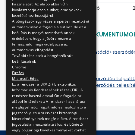
használatát. Az alábbiakban Ön
Ajánlattételi határidő
2
kiválaszthatja azon sütiket, amelyeknek
kezeléséhez hozzájárul.
A böngészők egy része alapértelmezettként
automatikusan elfogadja a sütiket, de ez a
LETÖLTHETŐ DOKUMENTUMO
beállítás is megváltoztatható annak
érdekében, hogy a jövőre nézve a
felhasználó megakadályozza az
Ajánlati felhívás
automatikus elfogadást.
Ajánlati dokumentáció+szerződé
További részletek a böngészők süti
Mellékletek 1
beállításairól:
Mellékletek 2
Chrome
Szerződés
Firefox
Tájékoztató a szerződés teljesíté
Microsoft Edge
Ez a rendszer a BKV Zrt Elektronikus
Tájékoztató a szerződés teljesíté
Információs Rendszerének része (EIR). A
rendszer használatával Ön elfogadja az
alábbi feltételeket: A rendszer használata
megfigyelhető, rögzithető es naplózható a
jogszabályi es a szervezet biztonsági
követelményeinek megfelelően. A rendszer
jogosulatlan használata tilos, és büntető
vagy polgárjogi következményeket vonhat