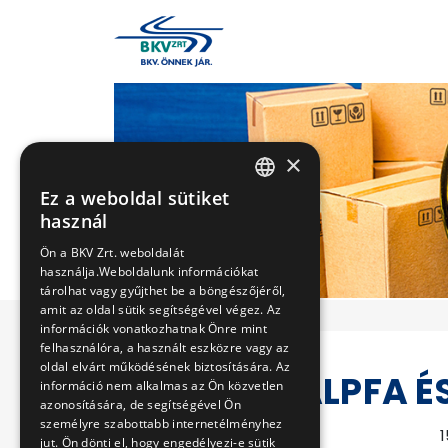
×
Ez a weboldal sütiket
HUNGARIAN
használ
ENGLISH
Ön a BKV Zrt. weboldalát
használja.Weboldalunk információkat
tárolhat vagy gyűjthet be a böngészőjéről,
amit az oldal sütik segítségével végez. Az
információk vonatkozhatnak Önre mint
felhasználóra, a használt eszközre vagy az
oldal elvárt működésének biztosítására. Az
VÁLTÓTALPFA ÉS
információ nem alkalmas az Ön közvetlen
azonosítására, de segítségével Ön
személyre szabottabb internetélményhez
Eljárás száma
1
jut. Ön dönti el, hogy engedélyezi-e sütik