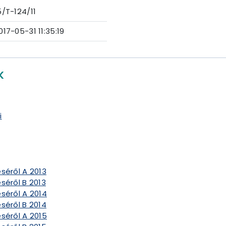
5/T-124/11
017-05-31 11:35:19
K
i
séről A 2013
séről B 2013
séről A 2014
séről B 2014
séről A 2015