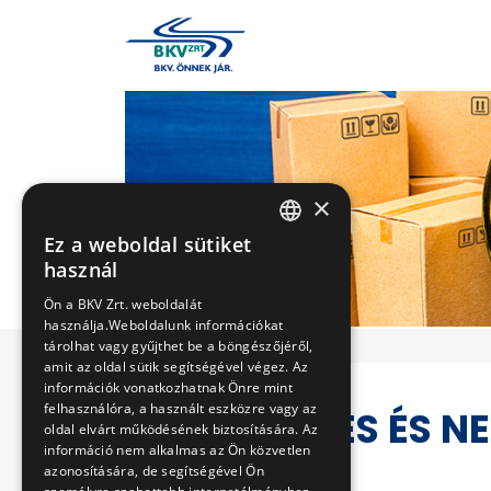
×
Ez a weboldal sütiket
HUNGARIAN
használ
ENGLISH
Ön a BKV Zrt. weboldalát
használja.Weboldalunk információkat
tárolhat vagy gyűjthet be a böngészőjéről,
amit az oldal sütik segítségével végez. Az
információk vonatkozhatnak Önre mint
felhasználóra, a használt eszközre vagy az
VESZÉLYES ÉS N
oldal elvárt működésének biztosítására. Az
KEZELÉSE
információ nem alkalmas az Ön közvetlen
azonosítására, de segítségével Ön