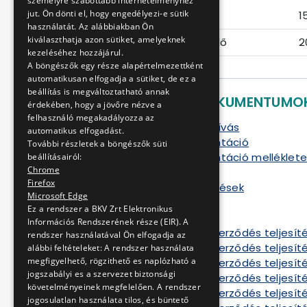
személyre szabottabb internetélményhez
jut. Ön dönti el, hogy engedélyezi-e sütik
Eljárás száma
1
használatát. Az alábbiakban Ön
kiválaszthatja azon sütiket, amelyeknek
Ajánlattételi határidő
2
kezeléséhez hozzájárul.
A böngészők egy része alapértelmezettként
automatikusan elfogadja a sütiket, de ez a
beállítás is megváltoztatható annak
LETÖLTHETŐ DOKUMENTUMO
érdekében, hogy a jövőre nézve a
felhasználó megakadályozza az
Ajánlattételi felhívás
automatikus elfogadást.
Ajánlati dokumentáció
További részletek a böngészők süti
Ajánlati dokumentáció melléklete
beállításairól:
Chrome
Szerződés minta
Firefox
Ajánlattevői kérdések
Microsoft Edge
Szerződés A
Ez a rendszer a BKV Zrt Elektronikus
Szerződés B
Információs Rendszerének része (EIR). A
Tájékoztató a szerződés teljesíté
rendszer használatával Ön elfogadja az
Tájékoztató a szerződés teljesíté
alábbi feltételeket: A rendszer használata
megfigyelhető, rögzithető es naplózható a
Tájékoztató a szerződés teljesíté
jogszabályi es a szervezet biztonsági
Tájékoztató a szerződés teljesíté
követelményeinek megfelelően. A rendszer
Tájékoztató a szerződés teljesíté
jogosulatlan használata tilos, és büntető