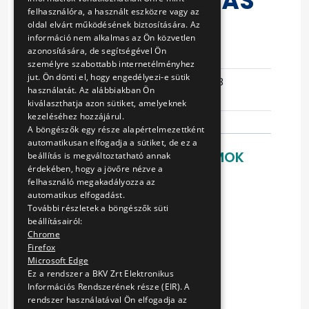
ZAVARELHÁRÍTÁS
felhasználóra, a használt eszközre vagy az
A
oldal elvárt működésének biztosítására. Az
információ nem alkalmas az Ön közvetlen
azonosítására, de segítségével Ön
Eljárás száma
15/T-99/11
személyre szabottabb internetélményhez
jut. Ön dönti el, hogy engedélyezi-e sütik
Ajánlattételi
2017-05-18
használatát. Az alábbiakban Ön
határidő
14:25:22
kiválaszthatja azon sütiket, amelyeknek
kezeléséhez hozzájárul.
A böngészők egy része alapértelmezettként
automatikusan elfogadja a sütiket, de ez a
LETÖLTHETŐ DOKUMENTUMOK
beállítás is megváltoztatható annak
érdekében, hogy a jövőre nézve a
Ajánlattételi felhívás
felhasználó megakadályozza az
automatikus elfogadást.
Ajánlattételi dokumentáció
További részletek a böngészők süti
Mellékletek
beállításairól:
Szerződés
Chrome
Tájékoztató a szerződés
Firefox
teljesítéséről_2012
Microsoft Edge
Tájékoztató a szerződés
Ez a rendszer a BKV Zrt Elektronikus
Információs Rendszerének része (EIR). A
teljesítéséről_2013
rendszer használatával Ön elfogadja az
Tájékoztató a szerződés