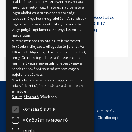
alábbi feltételeket: A rendszer használata
teljesítéséről_2014
megfigyelhető, rögzithető es naplózható a
Tájékoztató a szerződés
jogszabályi es a szervezet biztonsági
teljesítéséről_2014 - Záró tájékoztató,
követelményeinek megfelelően. A rendszer
a Felek a keretszerződést 2014.11.17.
jogosulatlan használata tilos, és büntető
napjával közös megegyezéssel
vagy polgárjogi következményeket vonhat
maga után.
megszüntették.
A rendszer használata az itt ismertetett
feltételek kifejezett elfogadását jelenti. Az
EIR mindaddig megjeleníti ezt az értesitést,
amig Ön nem fogadja el a feltételeket, es
nem hajt végre egyértelmű lépést vagy a
rendszer további használatához vagy a
bejelentkezéshez.
A sütik kezelésével összefüggő részletes
adatvédelmi tájékoztatás az alábbi linken
érhető el.
Süti tájékoztató
Bővebben
© Copyright 2026 BKV Zrt.
KÖTELEZŐ SÜTIK
Impresszum
Jogi nyilatkozat
Technikai információk
Adatvédelmi politika és tájékoztatások
ÁSZF
Oldaltérkép
MŰKÖDÉST TÁMOGATÓ
EGYÉB