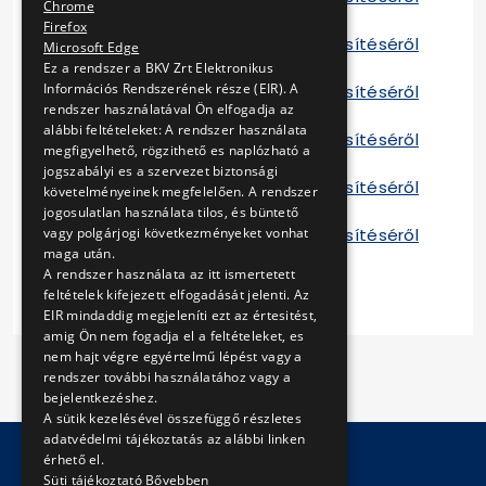
Chrome
H 2016
Firefox
Tájékoztató a szerződés teljesítéséről
Microsoft Edge
I 2016
Ez a rendszer a BKV Zrt Elektronikus
Információs Rendszerének része (EIR). A
Tájékoztató a szerződés teljesítéséről
rendszer használatával Ön elfogadja az
H 2017
alábbi feltételeket: A rendszer használata
Tájékoztató a szerződés teljesítéséről
megfigyelhető, rögzithető es naplózható a
I 2017
jogszabályi es a szervezet biztonsági
Tájékoztató a szerződés teljesítéséről
követelményeinek megfelelően. A rendszer
I 2018
jogosulatlan használata tilos, és büntető
Tájékoztató a szerződés teljesítéséről
vagy polgárjogi következményeket vonhat
maga után.
I 2019
A rendszer használata az itt ismertetett
feltételek kifejezett elfogadását jelenti. Az
EIR mindaddig megjeleníti ezt az értesitést,
amig Ön nem fogadja el a feltételeket, es
nem hajt végre egyértelmű lépést vagy a
rendszer további használatához vagy a
bejelentkezéshez.
A sütik kezelésével összefüggő részletes
adatvédelmi tájékoztatás az alábbi linken
érhető el.
Süti tájékoztató
Bővebben