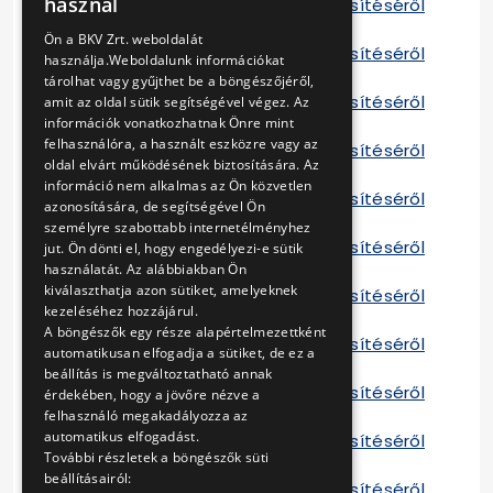
használ
Tájékoztató a szerződés teljesítéséről
ENGLISH
C 2015
Ön a BKV Zrt. weboldalát
Tájékoztató a szerződés teljesítéséről
használja.Weboldalunk információkat
E 2015
tárolhat vagy gyűjthet be a böngészőjéről,
Tájékoztató a szerződés teljesítéséről
amit az oldal sütik segítségével végez. Az
információk vonatkozhatnak Önre mint
F 2015
felhasználóra, a használt eszközre vagy az
Tájékoztató a szerződés teljesítéséről
oldal elvárt működésének biztosítására. Az
H 2015
információ nem alkalmas az Ön közvetlen
Tájékoztató a szerződés teljesítéséről
azonosítására, de segítségével Ön
I 2015
személyre szabottabb internetélményhez
Tájékoztató a szerződés teljesítéséről
jut. Ön dönti el, hogy engedélyezi-e sütik
A 2016
használatát. Az alábbiakban Ön
kiválaszthatja azon sütiket, amelyeknek
Tájékoztató a szerződés teljesítéséről
kezeléséhez hozzájárul.
B 2016
A böngészők egy része alapértelmezettként
Tájékoztató a szerződés teljesítéséről
automatikusan elfogadja a sütiket, de ez a
C 2016
beállítás is megváltoztatható annak
Tájékoztató a szerződés teljesítéséről
érdekében, hogy a jövőre nézve a
E 2016
felhasználó megakadályozza az
automatikus elfogadást.
Tájékoztató a szerződés teljesítéséről
További részletek a böngészők süti
F 2016
beállításairól:
Tájékoztató a szerződés teljesítéséről