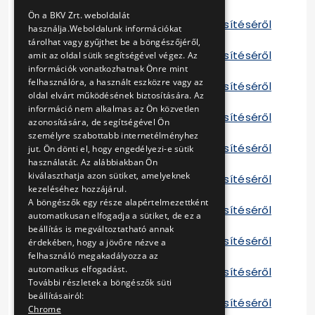
ENGLISH
Szerződés H
Ön a BKV Zrt. weboldalát
Tájékoztató a szerződés teljesítéséről
használja.Weboldalunk információkat
A 2014
tárolhat vagy gyűjthet be a böngészőjéről,
Tájékoztató a szerződés teljesítéséről
amit az oldal sütik segítségével végez. Az
információk vonatkozhatnak Önre mint
D 2014
felhasználóra, a használt eszközre vagy az
Tájékoztató a szerződés teljesítéséről
oldal elvárt működésének biztosítására. Az
E 2014
információ nem alkalmas az Ön közvetlen
Tájékoztató a szerződés teljesítéséről
azonosítására, de segítségével Ön
F 2014
személyre szabottabb internetélményhez
Tájékoztató a szerződés teljesítéséről
jut. Ön dönti el, hogy engedélyezi-e sütik
G 2014
használatát. Az alábbiakban Ön
kiválaszthatja azon sütiket, amelyeknek
Tájékoztató a szerződés teljesítéséről
kezeléséhez hozzájárul.
A 2015
A böngészők egy része alapértelmezettként
Tájékoztató a szerződés teljesítéséről
automatikusan elfogadja a sütiket, de ez a
D 2015
beállítás is megváltoztatható annak
Tájékoztató a szerződés teljesítéséről
érdekében, hogy a jövőre nézve a
E 2015
felhasználó megakadályozza az
automatikus elfogadást.
Tájékoztató a szerződés teljesítéséről
További részletek a böngészők süti
F 2015
beállításairól:
Tájékoztató a szerződés teljesítéséről
Chrome