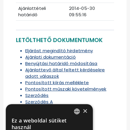
Ajánlattételi
2014-05-30
határidő
09:55:16
LETÖLTHETŐ DOKUMENTUMOK
Eljárást megindító hirdetmény
Ajánlati dokumentáció
Benyújtási határidő módosítása
Ajánlattevő által feltett kérdésekre
adott válaszok
Pontosított kiírás melléklete
Pontosított műszaki követelmények
Szerződés
Szerződés A
Szerződés D
×
Szerződés E
Ez a weboldal sütiket
Szerződés F
HUNGARIAN
használ
Szerződés G