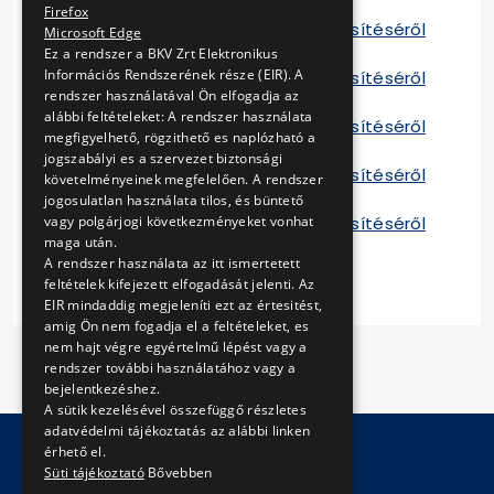
G 2015
Firefox
Tájékoztató a szerződés teljesítéséről
Microsoft Edge
A 2016
Ez a rendszer a BKV Zrt Elektronikus
Információs Rendszerének része (EIR). A
Tájékoztató a szerződés teljesítéséről
rendszer használatával Ön elfogadja az
D 2016
alábbi feltételeket: A rendszer használata
Tájékoztató a szerződés teljesítéséről
megfigyelhető, rögzithető es naplózható a
E 2016
jogszabályi es a szervezet biztonsági
Tájékoztató a szerződés teljesítéséről
követelményeinek megfelelően. A rendszer
F 2016
jogosulatlan használata tilos, és büntető
Tájékoztató a szerződés teljesítéséről
vagy polgárjogi következményeket vonhat
maga után.
G 2016
A rendszer használata az itt ismertetett
feltételek kifejezett elfogadását jelenti. Az
EIR mindaddig megjeleníti ezt az értesitést,
amig Ön nem fogadja el a feltételeket, es
nem hajt végre egyértelmű lépést vagy a
rendszer további használatához vagy a
bejelentkezéshez.
A sütik kezelésével összefüggő részletes
adatvédelmi tájékoztatás az alábbi linken
érhető el.
Süti tájékoztató
Bővebben
© Copyright 2026 BKV Zrt.