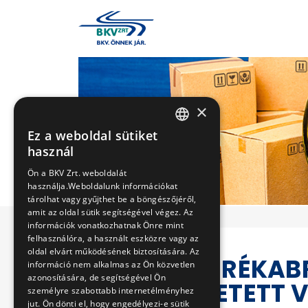
×
Ez a weboldal sütiket
HUNGARIAN
használ
ENGLISH
Ön a BKV Zrt. weboldalát
használja.Weboldalunk információkat
tárolhat vagy gyűjthet be a böngészőjéről,
amit az oldal sütik segítségével végez. Az
információk vonatkozhatnak Önre mint
felhasználóra, a használt eszközre vagy az
oldal elvárt működésének biztosítására. Az
NYERS KERÉKABR
információ nem alkalmas az Ön közvetlen
azonosítására, de segítségével Ön
ÜZEMELTETETT 
személyre szabottabb internetélményhez
jut. Ön dönti el, hogy engedélyezi-e sütik