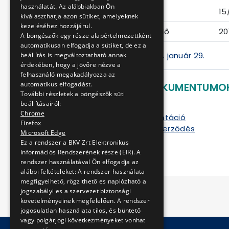
használatát. Az alábbiakban Ön
Eljárás száma
15
kiválaszthatja azon sütiket, amelyeknek
kezeléséhez hozzájárul.
Ajánlattételi határidő
20
A böngészők egy része alapértelmezettként
automatikusan elfogadja a sütiket, de ez a
A feladás napja: 2013. január 29.
beállítás is megváltoztatható annak
érdekében, hogy a jövőre nézve a
felhasználó megakadályozza az
automatikus elfogadást.
LETÖLTHETŐ DOKUMENTUMO
További részletek a böngészők süti
beállításairól:
Ajánlati felhívás
Chrome
Ajánlati dokumentáció
Firefox
Szállítási keretszerződés
Microsoft Edge
Rajzok
Ez a rendszer a BKV Zrt Elektronikus
Információs Rendszerének része (EIR). A
rendszer használatával Ön elfogadja az
alábbi feltételeket: A rendszer használata
megfigyelhető, rögzithető es naplózható a
jogszabályi es a szervezet biztonsági
követelményeinek megfelelően. A rendszer
jogosulatlan használata tilos, és büntető
vagy polgárjogi következményeket vonhat