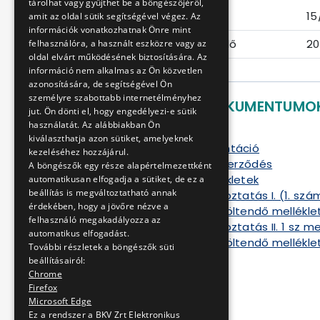
tárolhat vagy gyűjthet be a böngészőjéről,
Eljárás száma
15
amit az oldal sütik segítségével végez. Az
információk vonatkozhatnak Önre mint
Ajánlattételi határidő
20
felhasználóra, a használt eszközre vagy az
oldal elvárt működésének biztosítására. Az
információ nem alkalmas az Ön közvetlen
azonosítására, de segítségével Ön
személyre szabottabb internetélményhez
LETÖLTHETŐ DOKUMENTUMO
jut. Ön dönti el, hogy engedélyezi-e sütik
használatát. Az alábbiakban Ön
Ajánlati felhívás
kiválaszthatja azon sütiket, amelyeknek
Ajánlati dokumentáció
kezeléséhez hozzájárul.
Szállítási keretszerződés
A böngészők egy része alapértelmezettként
Kitöltendő mellékletek
automatikusan elfogadja a sütiket, de ez a
beállítás is megváltoztatható annak
Kiegészítő tájékoztatás I. (1. szá
érdekében, hogy a jövőre nézve a
Módosított – Kitöltendő mellékle
felhasználó megakadályozza az
Kiegészítő tájékoztatás II. 1 sz me
automatikus elfogadást.
Módosított – Kitöltendő mellékle
További részletek a böngészők süti
Szerződés A
beállításairól:
Szerződés B
Chrome
Firefox
Szerződés C
Microsoft Edge
Szerződés D
Ez a rendszer a BKV Zrt Elektronikus