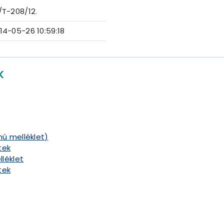
/T-208/12.
14-05-26 10:59:18
K
mú melléklet)
tek
lléklet
tek