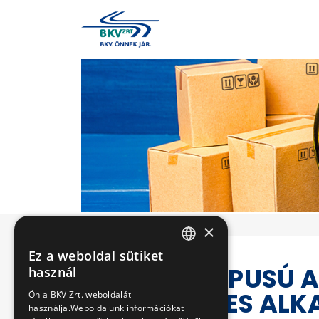
×
Ez a weboldal sütiket
HUNGARIAN
VOLVO TÍPUSÚ
használ
ENGLISH
SZÜKSÉGES ALK
Ön a BKV Zrt. weboldalát
használja.Weboldalunk információkat