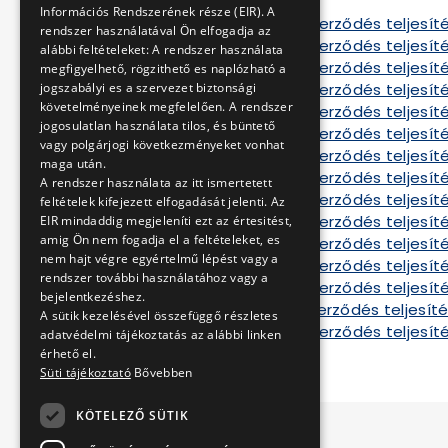
Szerződés E
Információs Rendszerének része (EIR). A
Tájékoztató a szerződés teljesíté
rendszer használatával Ön elfogadja az
Tájékoztató a szerződés teljesíté
alábbi feltételeket: A rendszer használata
Tájékoztató a szerződés teljesít
megfigyelhető, rögzithető es naplózható a
Tájékoztató a szerződés teljesíté
jogszabályi es a szervezet biztonsági
követelményeinek megfelelően. A rendszer
Tájékoztató a szerződés teljesíté
jogosulatlan használata tilos, és büntető
Tájékoztató a szerződés teljesíté
vagy polgárjogi következményeket vonhat
Tájékoztató a szerződés teljesíté
maga után.
Tájékoztató a szerződés teljesít
A rendszer használata az itt ismertetett
Tájékoztató a szerződés teljesít
feltételek kifejezett elfogadását jelenti. Az
Tájékoztató a szerződés teljesíté
EIR mindaddig megjeleníti ezt az értesitést,
amig Ön nem fogadja el a feltételeket, es
Tájékoztató a szerződés teljesíté
nem hajt végre egyértelmű lépést vagy a
Tájékoztató a szerződés teljesíté
rendszer további használatához vagy a
Tájékoztató a szerződés teljesíté
bejelentkezéshez.
tájékoztató a szerződés teljesíté
A sütik kezelésével összefüggő részletes
Tájékoztató a szerződés teljesíté
adatvédelmi tájékoztatás az alábbi linken
érhető el.
Süti tájékoztató
Bővebben
KÖTELEZŐ SÜTIK