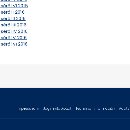
séről VI 2015
séről I 2016
éről II 2016
éről III 2016
séről IV 2016
séről V 2016
séről VI 2016
Impresszum
Jogi nyilatkozat
Technikai információk
Adatv