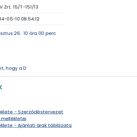
V Zrt. 15/T-151/13
14-05-10 08:54:12
usztus 26. 10 óra 00 perc
ét, hogy a D
K
léklete - Szerződéstervezet
 mellékletei
klete - Ajánlati árak táblázata