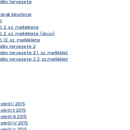
ődés tervezete
tárak készletei
ó
2. sz. melléklete
 2. sz. melléklete (docx)
12. sz. melléklete
ődés tervezete 2
és tervezete 2 1. sz. melléklet
dés tervezete 2 2. sz.melléklet
séről I 2015
éről II 2015
éről III 2015
séről IV 2015
séről V 2015