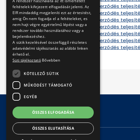
A rendszer használata az itt ismertetett
Tájékoztató a szerződés teljesíté
feltételek kifejezett elfogadását jelenti. Az
Tájékoztató a szerződés teljesíté
EIR mindaddig megjeleníti ezt az értesitést,
amig Ön nem fogadja el a feltételeket, es
Tájékoztató a szerződés teljesítés
nem hajt végre egyértelmű lépést vagy a
Tájékoztató a szerződés teljesítés
rendszer további használatához vagy a
Tájékoztató a szerződés teljesíté
bejelentkezéshez.
Tájékoztató a szerződés teljesíté
A sütik kezelésével összefüggő részletes
Tájékoztató a szerződés teljesíté
adatvédelmi tájékoztatás az alábbi linken
érhető el.
Süti tájékoztató
Bővebben
KÖTELEZŐ SÜTIK
MŰKÖDÉST TÁMOGATÓ
EGYÉB
ÖSSZES ELFOGADÁSA
© Copyright 2026 BKV Zrt.
ÖSSZES ELUTASÍTÁSA
KAPCSOLAT