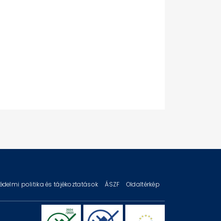
édelmi politika és tájékoztatások
ÁSZF
Oldaltérkép