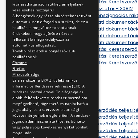
Módosított Szállítási Keretszerz
kiválaszthatja azon sütiket, amelyeknek
Kiegészítő tájékoztatás-130812
kezeléséhez hozzájárul.
12.sz. melléklet Konszignációs rak
A böngészők egy része alapértelmezettként
Módosított ajánlati dokumentáci
automatikusan elfogadja a sütiket, de ez a
beállítás is megváltoztatható annak
Módosított ajánlati dokumentáció 
érdekében, hogy a jövőre nézve a
Módosított ajánlati dokumentáció
felhasználó megakadályozza az
Módosított ajánlati dokumentáció 
automatikus elfogadást.
Módosított Szállítási Keretszerz
További részletek a böngészők süti
Módosított Szállítási Keretszerződ
beállításairól:
Módosított Szállítási Keretszerző
Chrome
Firefox
Szerződés I
Microsoft Edge
Szerződés II
Ez a rendszer a BKV Zrt Elektronikus
Szerződés III
Információs Rendszerének része (EIR). A
Szerződés IV
rendszer használatával Ön elfogadja az
Szerződés V
alábbi feltételeket: A rendszer használata
Szerződés VI
megfigyelhető, rögzithető es naplózható a
Tájékoztató a szerződés teljesíté
jogszabályi es a szervezet biztonsági
követelményeinek megfelelően. A rendszer
Tájékoztató a szerződés teljesítés
jogosulatlan használata tilos, és büntető
Tájékoztató a szerződés teljesítés
vagy polgárjogi következményeket vonhat
Tájékoztató a szerződés teljesíté
maga után.
Tájékoztató a szerződés teljesíté