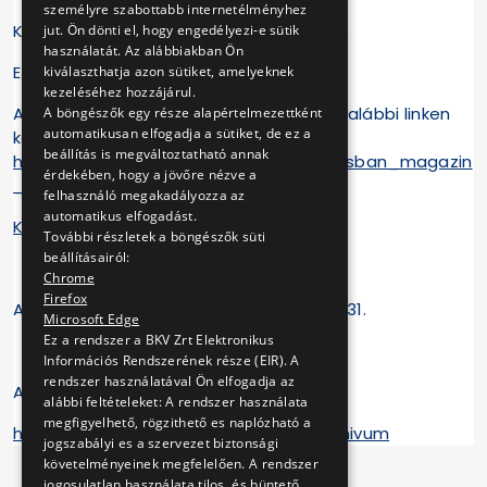
személyre szabottabb internetélményhez
Központi telefonszám: + 36 1 461-65-00.
jut. Ön dönti el, hogy engedélyezi-e sütik
használatát. Az alábbiakban Ön
E-mail cím: bkv@bkv.hu
kiválaszthatja azon sütiket, amelyeknek
kezeléséhez hozzájárul.
A magazinok ingyenesen elérhetőek az alábbi linken
A böngészők egy része alapértelmezettként
automatikusan elfogadja a sütiket, de ez a
keresztül:
beállítás is megváltoztatható annak
https://www.bkv.hu/hu/content/mozgasban_magazin
érdekében, hogy a jövőre nézve a
_lapszamok
felhasználó megakadályozza az
automatikus elfogadást.
Kiadványok összegzése
További részletek a böngészők süti
beállításairól:
Chrome
Firefox
A legutóbbi felülvizsgálat ideje: 2026.07.31.
Microsoft Edge
Ez a rendszer a BKV Zrt Elektronikus
Információs Rendszerének része (EIR). A
rendszer használatával Ön elfogadja az
Archívum:
alábbi feltételeket: A rendszer használata
megfigyelhető, rögzithető es naplózható a
https://www.bkv.hu/hu/content/ii7-archivum
jogszabályi es a szervezet biztonsági
követelményeinek megfelelően. A rendszer
jogosulatlan használata tilos, és büntető