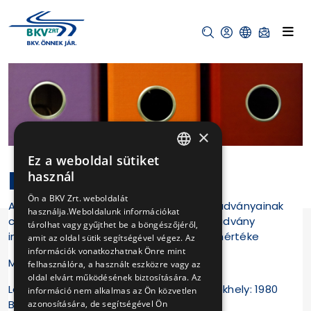
×
Ez a weboldal sütiket
HUNGARIAN
II. 7
használ
ENGLISH
Ön a BKV Zrt. weboldalát
A közfeladatot ellátó szerv nyilvános kiadványainak
használja.Weboldalunk információkat
címe, témája, a hozzáférés módja, a kiadvány
tárolhat vagy gyűjthet be a böngészőjéről,
ingyenessége, illetve a költségtérítés mértéke
amit az oldal sütik segítségével végez. Az
információk vonatkozhatnak Önre mint
Mozgásban Magazin
felhasználóra, a használt eszközre vagy az
oldal elvárt működésének biztosítására. Az
Levelezési cím: 1980 Budapest, Pf. 11. Székhely: 1980
információ nem alkalmas az Ön közvetlen
Budapest, Akácfa u. 15.
azonosítására, de segítségével Ön