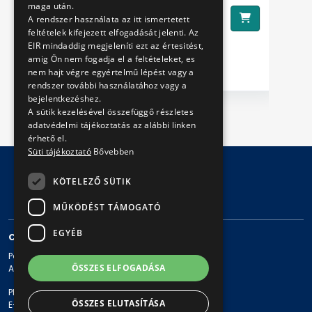
maga után.
1990 Ft
Ár:
Ár
A rendszer használata az itt ismertetett
feltételek kifejezett elfogadását jelenti. Az
EIR mindaddig megjeleníti ezt az értesitést,
amig Ön nem fogadja el a feltételeket, es
nem hajt végre egyértelmű lépést vagy a
rendszer további használatához vagy a
bejelentkezéshez.
A sütik kezelésével összefüggő részletes
adatvédelmi tájékoztatás az alábbi linken
érhető el.
Süti tájékoztató
Bővebben
KÖTELEZŐ SÜTIK
© Copyright 2026 BKV Zrt.
MŰKÖDÉST TÁMOGATÓ
EGYÉB
CONTACT
Postal address: 1980 Budapest, Pf. 11.
ÖSSZES ELFOGADÁSA
Address: 1980 Budapest, Akácfa u. 15.
Phone: + 36 1 461-65-00
ÖSSZES ELUTASÍTÁSA
E-mail address: bkv@bkv.hu