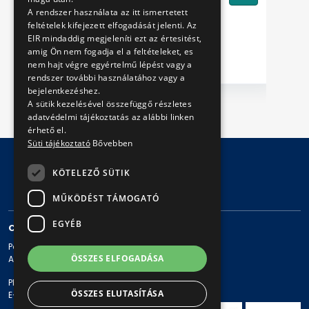
A rendszer használata az itt ismertetett
feltételek kifejezett elfogadását jelenti. Az
EIR mindaddig megjeleníti ezt az értesitést,
amig Ön nem fogadja el a feltételeket, es
nem hajt végre egyértelmű lépést vagy a
rendszer további használatához vagy a
bejelentkezéshez.
A sütik kezelésével összefüggő részletes
adatvédelmi tájékoztatás az alábbi linken
érhető el.
Süti tájékoztató
Bővebben
KÖTELEZŐ SÜTIK
© Copyright 2026 BKV Zrt.
MŰKÖDÉST TÁMOGATÓ
EGYÉB
CONTACT
Postal address: 1980 Budapest, Pf. 11.
ÖSSZES ELFOGADÁSA
Address: 1980 Budapest, Akácfa u. 15.
Phone: + 36 1 461-65-00
ÖSSZES ELUTASÍTÁSA
E-mail address: bkv@bkv.hu