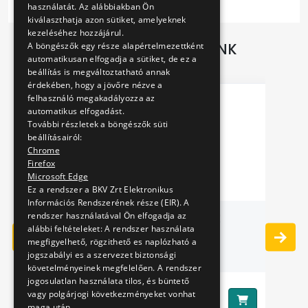
használatát. Az alábbiakban Ön
kiválaszthatja azon sütiket, amelyeknek
kezeléséhez hozzájárul.
TOVÁBBI AJÁNLATAINK
A böngészők egy része alapértelmezettként
automatikusan elfogadja a sütiket, de ez a
beállítás is megváltoztatható annak
érdekében, hogy a jövőre nézve a
felhasználó megakadályozza az
automatikus elfogadást.
További részletek a böngészők süti
beállításairól:
Chrome
Firefox
Microsoft Edge
Ez a rendszer a BKV Zrt Elektronikus
Információs Rendszerének része (EIR). A
rendszer használatával Ön elfogadja az
TRAINS CARD GAME
T
alábbi feltételeket: A rendszer használata
WI
megfigyelhető, rögzithető es naplózható a
jogszabályi es a szervezet biztonsági
követelményeinek megfelelően. A rendszer
jogosulatlan használata tilos, és büntető
1490 Ft
vagy polgárjogi következményeket vonhat
Ár:
Ár
maga után.