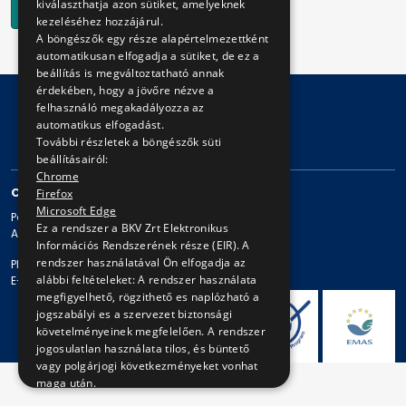
kiválaszthatja azon sütiket, amelyeknek
Vissza a termékekhez
kezeléséhez hozzájárul.
A böngészők egy része alapértelmezettként
automatikusan elfogadja a sütiket, de ez a
beállítás is megváltoztatható annak
érdekében, hogy a jövőre nézve a
felhasználó megakadályozza az
automatikus elfogadást.
© Copyright 2026 BKV Zrt.
További részletek a böngészők süti
beállításairól:
Chrome
CONTACT
Firefox
Microsoft Edge
Postal address: 1980 Budapest, Pf. 11.
Ez a rendszer a BKV Zrt Elektronikus
Address: 1980 Budapest, Akácfa u. 15.
Információs Rendszerének része (EIR). A
rendszer használatával Ön elfogadja az
Phone: + 36 1 461-65-00
alábbi feltételeket: A rendszer használata
E-mail address: bkv@bkv.hu
megfigyelhető, rögzithető es naplózható a
jogszabályi es a szervezet biztonsági
követelményeinek megfelelően. A rendszer
jogosulatlan használata tilos, és büntető
vagy polgárjogi következményeket vonhat
maga után.
A rendszer használata az itt ismertetett