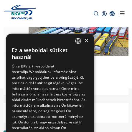
×
KOSÁR
Ez a weboldal sütiket
HUNGARIAN
használ
ENGLISH
Ön a BKV Zrt. weboldalát
0
használja.Weboldalunk információkat
tárolhat vagy gyűjthet be a böngészőjéről,
amit az oldal sütik segítségével végez. Az
Kosár
információk vonatkozhatnak Önre mint
felhasználóra, a használt eszközre vagy az
oldal elvárt működésének biztosítására. Az
információ nem alkalmas az Ön közvetlen
azonosítására, de segítségével Ön
Az Ön kosara jelenleg üres!
személyre szabottabb internetélményhez
jut. Ön dönti el, hogy engedélyezi-e sütik
használatát. Az alábbiakban Ön