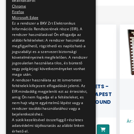
beállításairól:
Chrome
Firefox
Microsoft Edge
Ez a rendszer a BKV Zrt Elektronikus
Információs Rendszerének része (EIR). A
rendszer használatával Ön elfogadja az
alábbi feltételeket: A rendszer használata
megfigyelhető, rögzithető es naplózható a
jogszabályi es a szervezet biztonsági
követelményeinek megfelelően. A rendszer
jogosulatlan használata tilos, és büntető
vagy polgárjogi következményeket vonhat
maga után.
A rendszer használata az itt ismertetett
ARUS 187V
TRANSPORT BOOKLETS -
feltételek kifejezett elfogadását jelenti. Az
EIR mindaddig megjeleníti ezt az értesitést,
HISTORY OF THE BUDAPEST
amig Ön nem fogadja el a feltételeket, es
MILLENIUM UNDERGROUND
nem hajt végre egyértelmű lépést vagy a
rendszer további használatához vagy a
RAILWAY
bejelentkezéshez.
A sütik kezelésével összefüggő részletes
Ár:
adatvédelmi tájékoztatás az alábbi linken
5000 Ft
Ár:
érhető el.