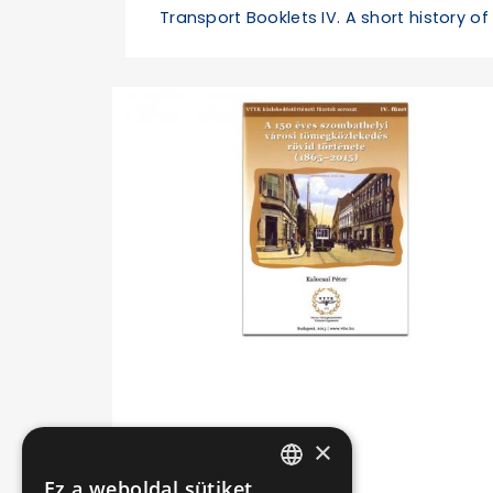
Transport Booklets IV. A short history o
×
Ez a weboldal sütiket