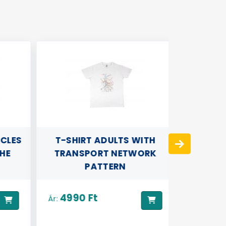
ICLES
T-SHIRT ADULTS WITH
T-SHI
HE
TRANSPORT NETWORK
PATTERN
4990 Ft
4990
Ár:
Ár: