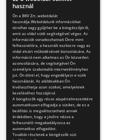
HUNGARIAN
használ
ENGLISH
Ön a BKV Zrt. weboldalát
használja.Weboldalunk információkat
tárolhat vagy gyűjthet be a böngészőjéről,
amit az oldal sütik segítségével végez. Az
információk vonatkozhatnak Önre mint
felhasználóra, a használt eszközre vagy az
oldal elvárt működésének biztosítására. Az
információ nem alkalmas az Ön közvetlen
azonosítására, de segítségével Ön
személyre szabottabb internetélményhez
jut. Ön dönti el, hogy engedélyezi-e sütik
használatát. Az alábbiakban Ön
kiválaszthatja azon sütiket, amelyeknek
kezeléséhez hozzájárul.
A böngészők egy része alapértelmezettként
automatikusan elfogadja a sütiket, de ez a
beállítás is megváltoztatható annak
érdekében, hogy a jövőre nézve a
felhasználó megakadályozza az
automatikus elfogadást.
További részletek a böngészők süti