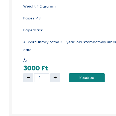
Weight: 112 gramm
Pages: 43
Paperback
A Short History of the 150 year-old Szombathely urba
data
Ár:
3000 Ft
Kosárba