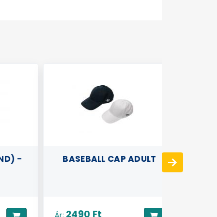
) -
BASEBALL CAP ADULT
T-SHIR
T
2490 Ft
3990
Ár:
Ár: