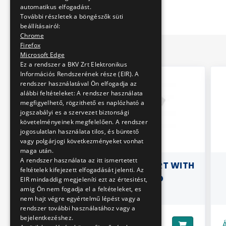
automatikus elfogadást.
További részletek a böngészők süti
beállításairól:
Chrome
Firefox
Microsoft Edge
Ez a rendszer a BKV Zrt Elektronikus
Információs Rendszerének része (EIR). A
rendszer használatával Ön elfogadja az
alábbi feltételeket: A rendszer használata
megfigyelhető, rögzithető es naplózható a
jogszabályi es a szervezet biztonsági
követelményeinek megfelelően. A rendszer
jogosulatlan használata tilos, és büntető
vagy polgárjogi következményeket vonhat
maga után.
A rendszer használata az itt ismertetett
 VAN HOOL
CHILDREN'S T-SHIRT WITH
B
feltételek kifejezett elfogadását jelenti. Az
TRAM LOGO
EIR mindaddig megjeleníti ezt az értesitést,
amig Ön nem fogadja el a feltételeket, es
nem hajt végre egyértelmű lépést vagy a
rendszer további használatához vagy a
bejelentkezéshez.
4990 Ft
Ár:
Ár: