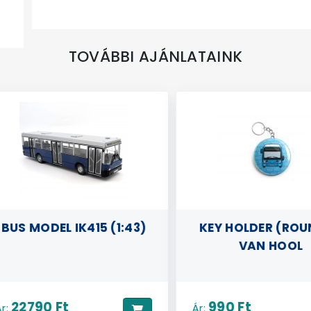
TOVÁBBI AJÁNLATAINK
US MODEL IK415 (1:43)
KEY HOLDER (ROUND
VAN HOOL
22790 Ft
990 Ft
Ár: