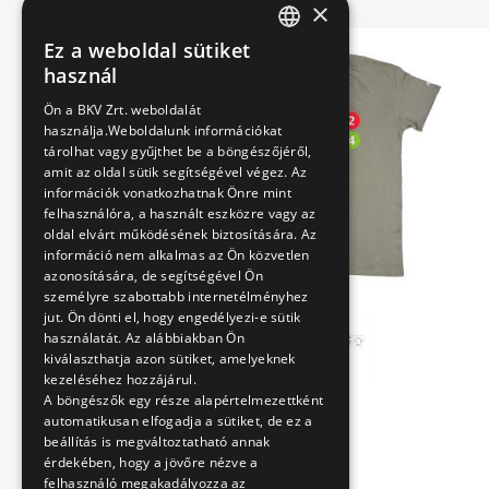
×
Ez a weboldal sütiket
HUNGARIAN
használ
ENGLISH
Ön a BKV Zrt. weboldalát
használja.Weboldalunk információkat
tárolhat vagy gyűjthet be a böngészőjéről,
amit az oldal sütik segítségével végez. Az
információk vonatkozhatnak Önre mint
felhasználóra, a használt eszközre vagy az
oldal elvárt működésének biztosítására. Az
információ nem alkalmas az Ön közvetlen
azonosítására, de segítségével Ön
személyre szabottabb internetélményhez
jut. Ön dönti el, hogy engedélyezi-e sütik
használatát. Az alábbiakban Ön
kiválaszthatja azon sütiket, amelyeknek
kezeléséhez hozzájárul.
A böngészők egy része alapértelmezettként
automatikusan elfogadja a sütiket, de ez a
beállítás is megváltoztatható annak
érdekében, hogy a jövőre nézve a
felhasználó megakadályozza az