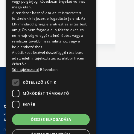
vagy polgárjogi következményeket vonhat
maga után.
A rendszer használata az itt ismertetett
feltételek kifejezett elfogadását jelenti. Az
EIR mindaddig megjeleníti ezt az értesitést,
amig Ön nem fogadja el a feltételeket, es
nem hajt végre egyértelmű lépést vagy a
rendszer további használatához vagy a
bejelentkezéshez.
A sütik kezelésével összefüggő részletes
adatvédelmi tájékoztatás az alábbi linken
érhető el.
Süti tájékoztató
Bővebben
KÖTELEZŐ SÜTIK
© Copyright 2026 BKV Zrt.
MŰKÖDÉST TÁMOGATÓ
EGYÉB
CONTACT
Postal address: 1980 Budapest, Pf. 11.
ÖSSZES ELFOGADÁSA
Address: 1980 Budapest, Akácfa u. 15.
Phone: + 36 1 461-65-00