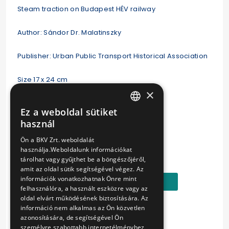
Steam traction on Budapest HÉV railway
Author: Sándor Dr. Malatinszky
Publisher: Urban Public Transport Historical Association
Size 17 x 24 cm
×
Pages: 44
Ez a weboldal sütiket
HUNGARIAN
használ
Paperback
ENGLISH
Ön a BKV Zrt. weboldalát
Ár:
használja.Weboldalunk információkat
3000 Ft
tárolhat vagy gyűjthet be a böngészőjéről,
amit az oldal sütik segítségével végez. Az
információk vonatkozhatnak Önre mint
Kosárba
felhasználóra, a használt eszközre vagy az
oldal elvárt működésének biztosítására. Az
információ nem alkalmas az Ön közvetlen
azonosítására, de segítségével Ön
személyre szabottabb internetélményhez