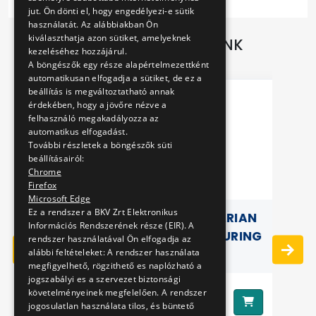
jut. Ön dönti el, hogy engedélyezi-e sütik
használatát. Az alábbiakban Ön
kiválaszthatja azon sütiket, amelyeknek
TOVÁBBI AJÁNLATAINK
kezeléséhez hozzájárul.
A böngészők egy része alapértelmezettként
automatikusan elfogadja a sütiket, de ez a
beállítás is megváltoztatható annak
érdekében, hogy a jövőre nézve a
felhasználó megakadályozza az
automatikus elfogadást.
További részletek a böngészők süti
beállításairól:
Chrome
Firefox
Microsoft Edge
Ez a rendszer a BKV Zrt Elektronikus
M
THE BIG BOOK OF HUNGARIAN
P
Információs Rendszerének része (EIR). A
LOCOMOTIVE MANUFACTURING
rendszer használatával Ön elfogadja az
alábbi feltételeket: A rendszer használata
megfigyelhető, rögzithető es naplózható a
jogszabályi es a szervezet biztonsági
követelményeinek megfelelően. A rendszer
8990 Ft
Ár:
Ár
jogosulatlan használata tilos, és büntető