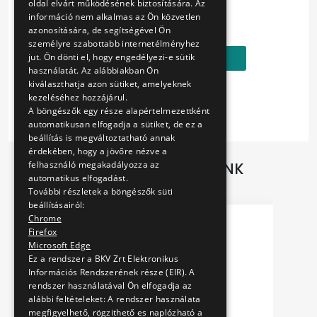
oldal elvárt működésének biztosítására. Az
Ár:
információ nem alkalmas az Ön közvetlen
5000 Ft
azonosítására, de segítségével Ön
személyre szabottabb internetélményhez
jut. Ön dönti el, hogy engedélyezi-e sütik
Kosárba
használatát. Az alábbiakban Ön
kiválaszthatja azon sütiket, amelyeknek
kezeléséhez hozzájárul.
A böngészők egy része alapértelmezettként
automatikusan elfogadja a sütiket, de ez a
beállítás is megváltoztatható annak
érdekében, hogy a jövőre nézve a
felhasználó megakadályozza az
TOVÁBBI AJÁNLATAINK
automatikus elfogadást.
További részletek a böngészők süti
beállításairól:
Chrome
Firefox
Microsoft Edge
Ez a rendszer a BKV Zrt Elektronikus
Információs Rendszerének része (EIR). A
rendszer használatával Ön elfogadja az
alábbi feltételeket: A rendszer használata
megfigyelhető, rögzithető es naplózható a