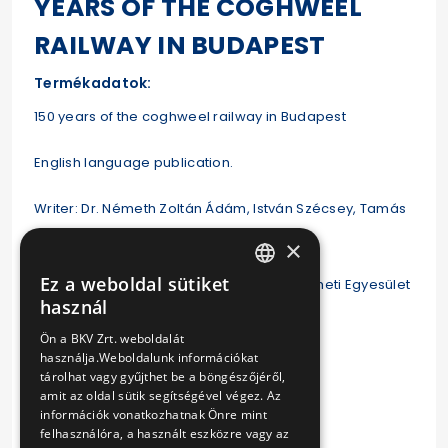
YEARS OF THE COGHWEEL
RAILWAY IN BUDAPEST
Termékadatok:
150 years of the coghweel railway in Budapest
English language publication.
Writer: Dr. Németh Zoltán Ádám, István Szécsey, Tamás
Kibédi, Zsigmond György Pap
×
Ez a weboldal sütiket
Publisher: Városi Tömegközlekedés Történeti Egyesület
HUNGARIAN
használ
ENGLISH
Size: 17 cm x 24 cm
Ön a BKV Zrt. weboldalát
használja.Weboldalunk információkat
Pages: 65
tárolhat vagy gyűjthet be a böngészőjéről,
amit az oldal sütik segítségével végez. Az
információk vonatkozhatnak Önre mint
Paperback
felhasználóra, a használt eszközre vagy az