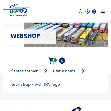
WEBSHOP
0
Összes termék
Utility items
Neck strap - with BKV logo