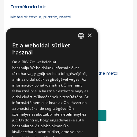
Termékadatok:
Material: textile, plastic, metal
Size: lenght cca 90 cm,width 2 cm.
×
Ez a weboldal sütiket
Colour: blue and green
HUNGARIAN
használ
ENGLISH
Weight: cca. 13 g
Ön a BKV Zrt. weboldalát
használja.Weboldalunk információkat
You can hang keys, mobile phones etc. on the metal
tárolhat vagy gyűjthet be a böngészőjéről,
amit az oldal sütik segítségével végez. Az
carabiner.
információk vonatkozhatnak Önre mint
felhasználóra, a használt eszközre vagy az
Ár:
oldal elvárt működésének biztosítására. Az
1790 Ft
információ nem alkalmas az Ön közvetlen
azonosítására, de segítségével Ön
személyre szabottabb internetélményhez
Kosárba
jut. Ön dönti el, hogy engedélyezi-e sütik
használatát. Az alábbiakban Ön
kiválaszthatja azon sütiket, amelyeknek