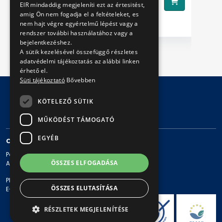
EIR mindaddig megjeleníti ezt az értesitést,
amig Ön nem fogadja el a feltételeket, es
nem hajt végre egyértelmű lépést vagy a
rendszer további használatához vagy a
bejelentkezéshez.
A sütik kezelésével összefüggő részletes
adatvédelmi tájékoztatás az alábbi linken
érhető el.
Süti tájékoztató
Bővebben
KÖTELEZŐ SÜTIK
© Copyright 2026 BKV Zrt.
MŰKÖDÉST TÁMOGATÓ
EGYÉB
CONTACT
Postal address: 1980 Budapest, Pf. 11.
ÖSSZES ELFOGADÁSA
Address: 1980 Budapest, Akácfa u. 15.
Phone: + 36 1 461-65-00
ÖSSZES ELUTASÍTÁSA
E-mail address: bkv@bkv.hu
RÉSZLETEK MEGJELENÍTÉSE