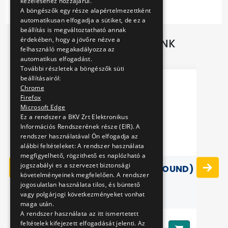
kezeléséhez hozzájárul.
A böngészők egy része alapértelmezettként
automatikusan elfogadja a sütiket, de ez a
beállítás is megváltoztatható annak
érdekében, hogy a jövőre nézve a
TOVÁBBI AJÁNLATAINK
felhasználó megakadályozza az
automatikus elfogadást.
További részletek a böngészők süti
beállításairól:
Chrome
Firefox
Microsoft Edge
Ez a rendszer a BKV Zrt Elektronikus
Információs Rendszerének része (EIR). A
rendszer használatával Ön elfogadja az
alábbi feltételeket: A rendszer használata
megfigyelhető, rögzithető es naplózható a
jogszabályi es a szervezet biztonsági
REFRIGERATOR MAGNET (ROUND)
követelményeinek megfelelően. A rendszer
- TRAM GANZ
jogosulatlan használata tilos, és büntető
vagy polgárjogi következményeket vonhat
maga után.
A rendszer használata az itt ismertetett
feltételek kifejezett elfogadását jelenti. Az
990 Ft
Ár:
Ár