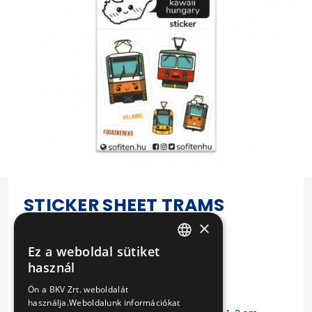
STICKER SHEET TRAMS
×
(MATTE)
Ez a weboldal sütiket
HUNGARIAN
Termékadatok:
használ
ENGLISH
Size: cca. 66 x 7 mm
Ön a BKV Zrt. weboldalát
használja.Weboldalunk információkat