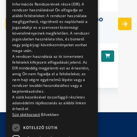
Információs Rendszerének része (EIR). A
rendszer használatával Ön elfogadja az
alábbi feltételeket: A rendszer használata
UND)
BODY WITH TRAM LOGO
B
megfigyelhető, rögzithető es naplózható a
jogszabályi es a szervezet biztonsági
követelményeinek megfelelően. A rendszer
jogosulatlan használata tilos, és büntető
vagy polgárjogi következményeket vonhat
maga után.
4990 Ft
Ár:
Ár
A rendszer használata az itt ismertetett
feltételek kifejezett elfogadását jelenti. Az
EIR mindaddig megjeleníti ezt az értesitést,
amig Ön nem fogadja el a feltételeket, es
nem hajt végre egyértelmű lépést vagy a
rendszer további használatához vagy a
bejelentkezéshez.
A sütik kezelésével összefüggő részletes
adatvédelmi tájékoztatás az alábbi linken
érhető el.
Süti tájékoztató
Bővebben
KÖTELEZŐ SÜTIK
© Copyright 2026 BKV Zrt.