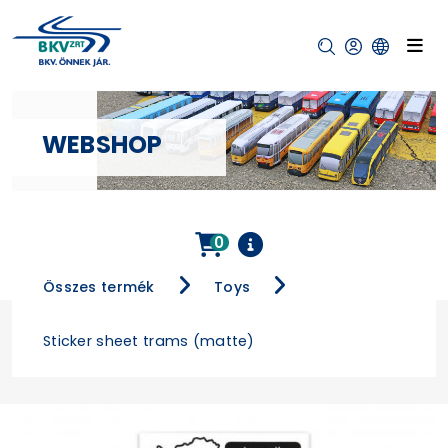
WEBSHOP
0
Összes termék
Toys
Sticker sheet trams (matte)