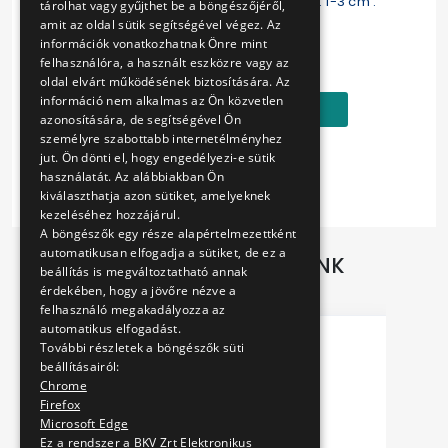
The sizes of the vehicles are different, cca. 1-3 cm .
tárolhat vagy gyűjthet be a böngészőjéről,
amit az oldal sütik segítségével végez. Az
Ár:
információk vonatkozhatnak Önre mint
felhasználóra, a használt eszközre vagy az
890 Ft
oldal elvárt működésének biztosítására. Az
információ nem alkalmas az Ön közvetlen
Kosárba
azonosítására, de segítségével Ön
személyre szabottabb internetélményhez
jut. Ön dönti el, hogy engedélyezi-e sütik
használatát. Az alábbiakban Ön
kiválaszthatja azon sütiket, amelyeknek
kezeléséhez hozzájárul.
A böngészők egy része alapértelmezettként
automatikusan elfogadja a sütiket, de ez a
TOVÁBBI AJÁNLATAINK
beállítás is megváltoztatható annak
érdekében, hogy a jövőre nézve a
felhasználó megakadályozza az
automatikus elfogadást.
További részletek a böngészők süti
beállításairól:
Chrome
Firefox
Microsoft Edge
Ez a rendszer a BKV Zrt Elektronikus