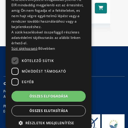
EIR mindaddig megjeleníti ezt az értesitést,
3490 Ft
Ár:
Ár
amig Ön nem fogadja el a feltételeket, es
nem hajt végre egyértelmű lépést vagy a
rendszer további használatához vagy a
bejelentkezéshez.
A sütik kezelésével összefüggő részletes
adatvédelmi tájékoztatás az alábbi linken
érhető el.
Süti tájékoztató
Bővebben
KÖTELEZŐ SÜTIK
© Copyright 2026 BKV Zrt.
MŰKÖDÉST TÁMOGATÓ
EGYÉB
CONTACT
Postal address: 1980 Budapest, Pf. 11.
ÖSSZES ELFOGADÁSA
Address: 1980 Budapest, Akácfa u. 15.
Phone: + 36 1 461-65-00
ÖSSZES ELUTASÍTÁSA
E-mail address: bkv@bkv.hu
RÉSZLETEK MEGJELENÍTÉSE