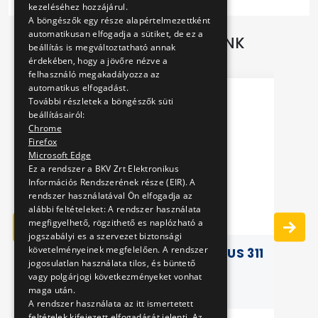
kezeléséhez hozzájárul.
A böngészők egy része alapértelmezettként
automatikusan elfogadja a sütiket, de ez a
TOVÁBBI AJÁNLATAINK
beállítás is megváltoztatható annak
érdekében, hogy a jövőre nézve a
felhasználó megakadályozza az
automatikus elfogadást.
További részletek a böngészők süti
beállításairól:
Chrome
Firefox
Microsoft Edge
Ez a rendszer a BKV Zrt Elektronikus
Információs Rendszerének része (EIR). A
rendszer használatával Ön elfogadja az
alábbi feltételeket: A rendszer használata
 GL
megfigyelhető, rögzithető es naplózható a
jogszabályi es a szervezet biztonsági
követelményeinek megfelelően. A rendszer
METAL KEY HOLDER - IKARUS 311
jogosulatlan használata tilos, és büntető
vagy polgárjogi következményeket vonhat
maga után.
A rendszer használata az itt ismertetett
feltételek kifejezett elfogadását jelenti. Az