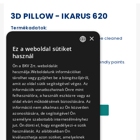
3D PILLOW - IKARUS 620
Termékadatok:
×
Material: sponge, microvelour cover can be cleaned
and disinfected easily
Ez a weboldal sütiket
HUNGARIAN
használ
ENGLISH
Made with antiallergic, environmentally friendly paints.
Ön a BKV Zrt. weboldalát
használja.Weboldalunk információkat
Length: 40 cm
tárolhat vagy gyűjthet be a böngészőjéről,
amit az oldal sütik segítségével végez. Az
Ár:
információk vonatkozhatnak Önre mint
felhasználóra, a használt eszközre vagy az
8890 Ft
oldal elvárt működésének biztosítására. Az
információ nem alkalmas az Ön közvetlen
Kosárba
azonosítására, de segítségével Ön
személyre szabottabb internetélményhez
jut. Ön dönti el, hogy engedélyezi-e sütik
használatát. Az alábbiakban Ön
kiválaszthatja azon sütiket, amelyeknek