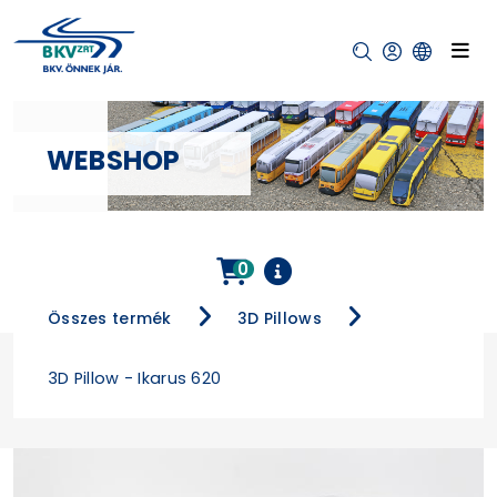
WEBSHOP
0
Összes termék
3D Pillows
3D Pillow - Ikarus 620