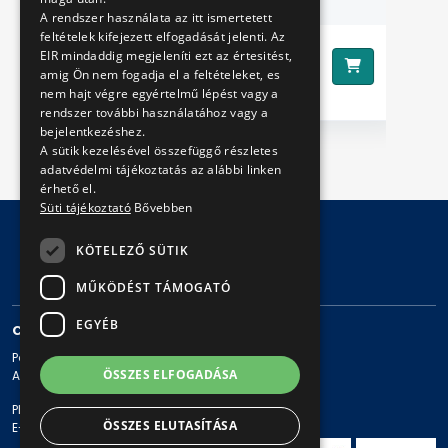
Ár
A rendszer használata az itt ismertetett
feltételek kifejezett elfogadását jelenti. Az
EIR mindaddig megjeleníti ezt az értesitést,
4090 Ft
Ár:
amig Ön nem fogadja el a feltételeket, es
nem hajt végre egyértelmű lépést vagy a
rendszer további használatához vagy a
bejelentkezéshez.
A sütik kezelésével összefüggő részletes
adatvédelmi tájékoztatás az alábbi linken
érhető el.
Süti tájékoztató
Bővebben
KÖTELEZŐ SÜTIK
© Copyright 2026 BKV Zrt.
MŰKÖDÉST TÁMOGATÓ
EGYÉB
CONTACT
Postal address: 1980 Budapest, Pf. 11.
ÖSSZES ELFOGADÁSA
Address: 1980 Budapest, Akácfa u. 15.
Phone: + 36 1 461-65-00
ÖSSZES ELUTASÍTÁSA
E-mail address: bkv@bkv.hu