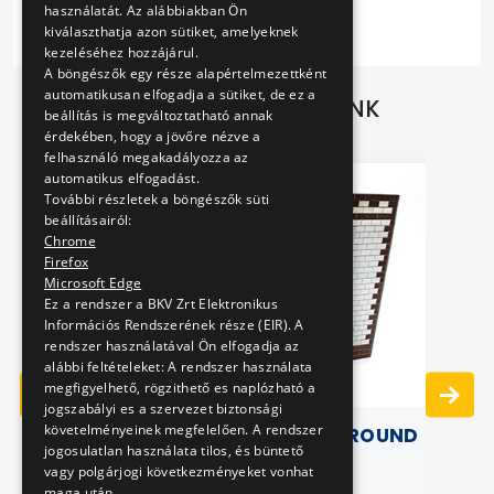
használatát. Az alábbiakban Ön
kiválaszthatja azon sütiket, amelyeknek
kezeléséhez hozzájárul.
A böngészők egy része alapértelmezettként
automatikusan elfogadja a sütiket, de ez a
TOVÁBBI AJÁNLATAINK
beállítás is megváltoztatható annak
érdekében, hogy a jövőre nézve a
felhasználó megakadályozza az
automatikus elfogadást.
További részletek a böngészők süti
beállításairól:
Chrome
Firefox
Microsoft Edge
Ez a rendszer a BKV Zrt Elektronikus
Információs Rendszerének része (EIR). A
rendszer használatával Ön elfogadja az
alábbi feltételeket: A rendszer használata
megfigyelhető, rögzithető es naplózható a
)
jogszabályi es a szervezet biztonsági
követelményeinek megfelelően. A rendszer
THE GREAT LITTLE UNDERGROUND
jogosulatlan használata tilos, és büntető
vagy polgárjogi következményeket vonhat
maga után.