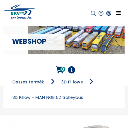
WEBSHOP
0
Összes termék
3D Pillows
3D Pillow - MAN NGE152 trolleybus