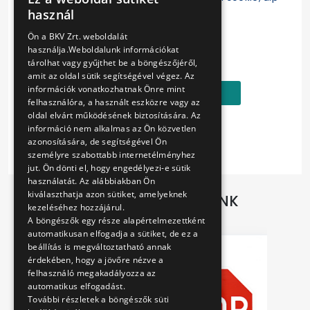
HUNGARIAN
használ
the cutter in flour to make cutting easier.
ENGLISH
Ön a BKV Zrt. weboldalát
Ár:
használja.Weboldalunk információkat
1990 Ft
tárolhat vagy gyűjthet be a böngészőjéről,
amit az oldal sütik segítségével végez. Az
információk vonatkozhatnak Önre mint
Kosárba
felhasználóra, a használt eszközre vagy az
oldal elvárt működésének biztosítására. Az
információ nem alkalmas az Ön közvetlen
azonosítására, de segítségével Ön
személyre szabottabb internetélményhez
jut. Ön dönti el, hogy engedélyezi-e sütik
használatát. Az alábbiakban Ön
kiválaszthatja azon sütiket, amelyeknek
TOVÁBBI AJÁNLATAINK
kezeléséhez hozzájárul.
A böngészők egy része alapértelmezettként
automatikusan elfogadja a sütiket, de ez a
beállítás is megváltoztatható annak
érdekében, hogy a jövőre nézve a
felhasználó megakadályozza az
automatikus elfogadást.
További részletek a böngészők süti