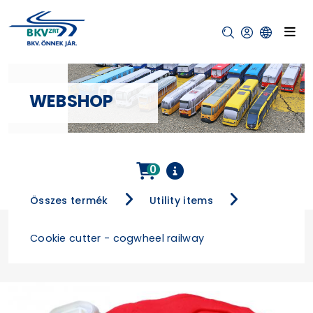
WEBSHOP
0
Összes termék
Utility items
Cookie cutter - cogwheel railway