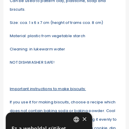
Can be used to pattern clay, plasticine, soap and
biscuits.
Size: cca. 1 x 6 x 7 cm (height of trams cca. 8 cm)
Material: plastic from vegetable starch
Cleaning: in lukewarm water
NOT DISHWASHER SAFE!
Important instructions to make biscuits:
If you use it for making biscuits, choose a recipe which
does not contain baking soda or baking powder. Cool
×
the dough at least 30 minutes before rolling it evenly to
Ez a weboldal sütiket
4-5 mm thickness and before cutting each cookie, dip