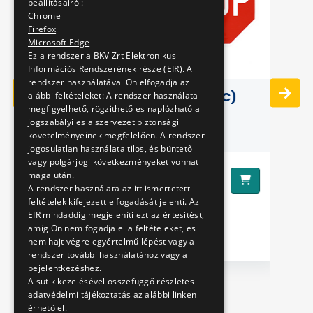
beállításairól:
Chrome
Firefox
Microsoft Edge
Ez a rendszer a BKV Zrt Elektronikus
 OF
Információs Rendszerének része (EIR). A
TY
rendszer használatával Ön elfogadja az
TRAFFIC SIGN (PLASTIC)
alábbi feltételeket: A rendszer használata
megfigyelhető, rögzithető es naplózható a
jogszabályi es a szervezet biztonsági
követelményeinek megfelelően. A rendszer
Ár
jogosulatlan használata tilos, és büntető
vagy polgárjogi következményeket vonhat
1990 Ft
maga után.
Ár:
A rendszer használata az itt ismertetett
feltételek kifejezett elfogadását jelenti. Az
EIR mindaddig megjeleníti ezt az értesitést,
amig Ön nem fogadja el a feltételeket, es
nem hajt végre egyértelmű lépést vagy a
rendszer további használatához vagy a
bejelentkezéshez.
A sütik kezelésével összefüggő részletes
adatvédelmi tájékoztatás az alábbi linken
érhető el.