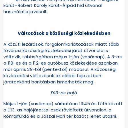
körút–Róbert Károly körút–Árpád híd útvonal
használata javasolt.
Változások a közösségi közlekedésben
A közúti lezárások, forgalomkorlátozások miatt több
fővárosi közösségi közlekedési járat útvonala is
változik, többségében május 1-jén (vasárnap). A 8-as,
a 110-es és a 112-es autóbusz közlekedése azonban
már április 29-től (péntektől) módosul. A közösségi
közlekedési változások az alábbi fejezetben
járatonkénti bontásban ismerhetők meg.
D13-as hajó
Május 1-jén (vasárnap) várhatóan 13:45 és 17:15 között
a D13-as hajójárattal csak rövidített útvonalon, a
Rómaifürdő és a Jászai Mari tér között lehet utazni.