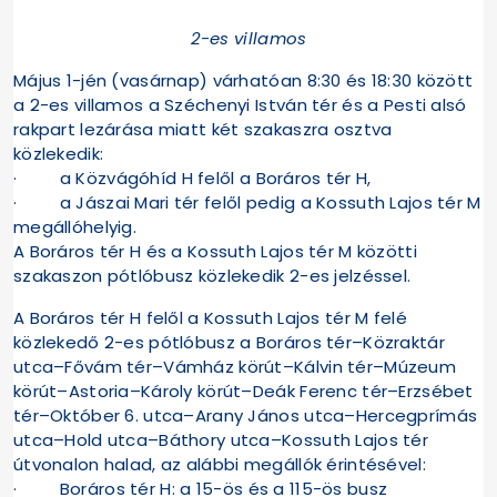
2-es villamos
Május 1-jén (vasárnap) várhatóan 8:30 és 18:30 között
a 2-es villamos a Széchenyi István tér és a Pesti alsó
rakpart lezárása miatt két szakaszra osztva
közlekedik:
· a Közvágóhíd H felől a Boráros tér H,
· a Jászai Mari tér felől pedig a Kossuth Lajos tér M
megállóhelyig.
A Boráros tér H és a Kossuth Lajos tér M közötti
szakaszon pótlóbusz közlekedik 2-es jelzéssel.
A Boráros tér H felől a Kossuth Lajos tér M felé
közlekedő 2-es pótlóbusz a Boráros tér–Közraktár
utca–Fővám tér–Vámház körút–Kálvin tér–Múzeum
körút–Astoria–Károly körút–Deák Ferenc tér–Erzsébet
tér–Október 6. utca–Arany János utca–Hercegprímás
utca–Hold utca–Báthory utca–Kossuth Lajos tér
útvonalon halad, az alábbi megállók érintésével:
· Boráros tér H: a 15-ös és a 115-ös busz