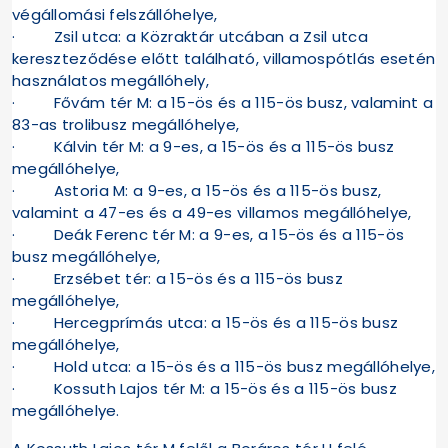
végállomási felszállóhelye,
· Zsil utca: a Közraktár utcában a Zsil utca
kereszteződése előtt található, villamospótlás esetén
használatos megállóhely,
· Fővám tér M: a 15-ös és a 115-ös busz, valamint a
83-as trolibusz megállóhelye,
· Kálvin tér M: a 9-es, a 15-ös és a 115-ös busz
megállóhelye,
· Astoria M: a 9-es, a 15-ös és a 115-ös busz,
valamint a 47-es és a 49-es villamos megállóhelye,
· Deák Ferenc tér M: a 9-es, a 15-ös és a 115-ös
busz megállóhelye,
· Erzsébet tér: a 15-ös és a 115-ös busz
megállóhelye,
· Hercegprímás utca: a 15-ös és a 115-ös busz
megállóhelye,
· Hold utca: a 15-ös és a 115-ös busz megállóhelye,
· Kossuth Lajos tér M: a 15-ös és a 115-ös busz
megállóhelye.