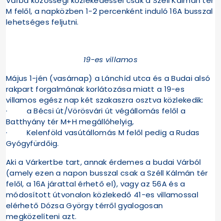
Várba közösségi közlekedéssel csak a Széll Kálmán tér
M felől, a napközben 1-2 percenként induló 16A busszal
lehetséges feljutni.
19-es villamos
Május 1-jén (vasárnap) a Lánchíd utca és a Budai alsó
rakpart forgalmának korlátozása miatt a 19-es
villamos egész nap két szakaszra osztva közlekedik:
· a Bécsi út/Vörösvári út végállomás felől a
Batthyány tér M+H megállóhelyig,
· Kelenföld vasútállomás M felől pedig a Rudas
Gyógyfürdőig.
Aki a Várkertbe tart, annak érdemes a budai Várból
(amely ezen a napon busszal csak a Széll Kálmán tér
felől, a 16A járattal érhető el), vagy az 56A és a
módosított útvonalon közlekedő 41-es villamossal
elérhető Dózsa György térről gyalogosan
megközelíteni azt.