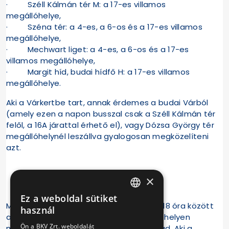
· Széll Kálmán tér M: a 17-es villamos
megállóhelye,
· Széna tér: a 4-es, a 6-os és a 17-es villamos
megállóhelye,
· Mechwart liget: a 4-es, a 6-os és a 17-es
villamos megállóhelye,
· Margit híd, budai hídfő H: a 17-es villamos
megállóhelye.
Aki a Várkertbe tart, annak érdemes a budai Várból
(amely ezen a napon busszal csak a Széll Kálmán tér
felől, a 16A járattal érhető el), vagy Dózsa György tér
megállóhelynél leszállva gyalogosan megközelíteni
azt.
×
56A villamos
Ez a weboldal sütiket
HUNGARIAN
Május 1-jén (vasárnap) várhatóan 12 és 18 óra között
használ
az 56A villamos a Döbrentei tér megállóhelyen
ENGLISH
Ön a BKV Zrt. weboldalát
mindkét irányban megállás nélkül áthalad. Aki a