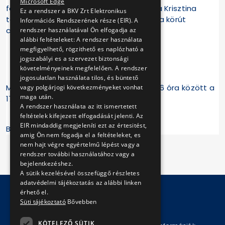
Microsoft Edge
felszállni. A 105-ös busz ezután megáll a Krisztina
Ez a rendszer a BKV Zrt Elektronikus
térnél is (a Mészáros utcában a Krisztina körút
Információs Rendszerének része (EIR). A
csomópontja után).
rendszer használatával Ön elfogadja az
alábbi feltételeket: A rendszer használata
megfigyelhető, rögzithető es naplózható a
jogszabályi es a szervezet biztonsági
178-as autóbusz
követelményeinek megfelelően. A rendszer
jogosulatlan használata tilos, és büntető
Május 1-jén (vasárnap) várhatóan 9 és 16 óra között a
vagy polgárjogi következményeket vonhat
maga után.
178-as busz nem közlekedik.
A rendszer használata az itt ismertetett
feltételek kifejezett elfogadását jelenti. Az
EIR mindaddig megjeleníti ezt az értesitést,
Budapesti Közlekedési Központ
amig Ön nem fogadja el a feltételeket, es
nem hajt végre egyértelmű lépést vagy a
rendszer további használatához vagy a
bejelentkezéshez.
A sütik kezelésével összefüggő részletes
adatvédelmi tájékoztatás az alábbi linken
érhető el.
Süti tájékoztató
Bővebben
© Copyright 2026 BKV Zrt.
KÖTELEZŐ SÜTIK