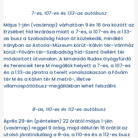
7-es, 107-es és 133-as autóbusz
Május 1-jén (vasárnap) várhatóan 9 és 16 óra között az
Erzsébet híd lezárása miatt a 7-es, a 107-es és a 133-
as busz a Szabadság hídon át közlekedik, mindkét
irányban az Astoria–Múzeum körút–Kálvin tér–Vámház
körút–Fővám tér–Szabadság híd–Szent Gellért tér
módosított útvonalon. A kimaradó Rudas Gyógyfürdő
és Ferenciek tere M megállók helyett a 7-es, a 107-es
és a 133-as járatra a terelt vonalszakaszon a Fővám
tér M és a Kálvin tér M metró-, illetve
villamospótlóbusz-megállókban lehet felszállni.
8-as, 110-es és 112-es autóbusz
Április 29-én (pénteken) 22 órától május 1-jén
(vasárnap) reggel 9 óráig, majd délután 16 órától az
utolsó járatindulásig a 8-as, a 110-es és a 112-es busz