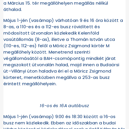
a Március 15. tér megállóhelyen megállás nélkül
áthalad.
Május 1-jén (vasárnap) várhatóan 9 és 16 óra között a
8-as, a 110-es és a 112-es busz rövidített és
módosított útvonalon közlekedik Kelenföld
vasútállomás (8-as), illetve a Thomán István utca
(110-es, 112-es) felől a Móricz Zsigmond körtér M
megállóhely között. Menetrend szerinti
végállomásától a BAH-csomópontig mindkét járat
megszokott útvonalán halad, majd innen a Budaörsi
út–Villányi úton haladva éri el a Móricz Zsigmond
körteret, menetközben megállva a 253-as busz
érintett megállóhelyein.
16-os és 16A autóbusz
Május 1-jén (vasárnap) 9:00 és 18:30 között a 16-os
busz nem közlekedik. Ebben az időszakban a budai