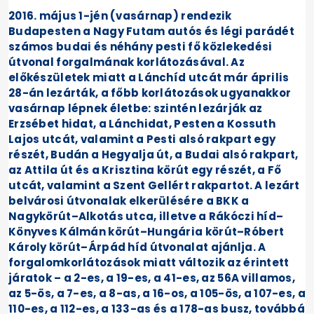
2016. május 1-jén (vasárnap) rendezik
Budapesten a Nagy Futam autós és légi parádét
számos budai és néhány pesti fő közlekedési
útvonal forgalmának korlátozásával. Az
előkészületek miatt a Lánchíd utcát már április
28-án lezárták, a főbb korlátozások ugyanakkor
vasárnap lépnek életbe: szintén lezárják az
Erzsébet hidat, a Lánchidat, Pesten a Kossuth
Lajos utcát, valamint a Pesti alsó rakpart egy
részét, Budán a Hegyalja út, a Budai alsó rakpart,
az Attila út és a Krisztina körút egy részét, a Fő
utcát, valamint a Szent Gellért rakpartot. A lezárt
belvárosi útvonalak elkerülésére a BKK a
Nagykörút–Alkotás utca, illetve a Rákóczi híd–
Könyves Kálmán körút–Hungária körút–Róbert
Károly körút–Árpád híd útvonalat ajánlja. A
forgalomkorlátozások miatt változik az érintett
járatok – a 2-es, a 19-es, a 41-es, az 56A villamos,
az 5-ös, a 7-es, a 8-as, a 16-os, a 105-ös, a 107-es, a
110-es, a 112-es, a 133-as és a 178-as busz, továbbá