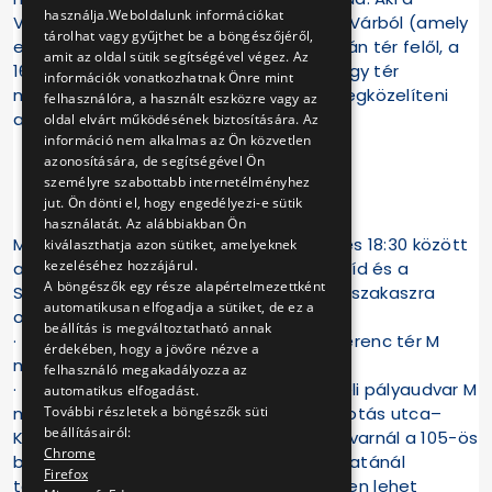
használja.Weboldalunk információkat
Várkertbe tart, annak érdemes a budai Várból (amely
tárolhat vagy gyűjthet be a böngészőjéről,
ezen a napon busszal csak a Széll Kálmán tér felől, a
amit az oldal sütik segítségével végez. Az
16A járattal érhető el), vagy Dózsa György tér
információk vonatkozhatnak Önre mint
megállóhelynél leszállva gyalogosan megközelíteni
felhasználóra, a használt eszközre vagy az
azt.
oldal elvárt működésének biztosítására. Az
információ nem alkalmas az Ön közvetlen
azonosítására, de segítségével Ön
személyre szabottabb internetélményhez
105-ös autóbusz
jut. Ön dönti el, hogy engedélyezi-e sütik
használatát. Az alábbiakban Ön
Május 1-jén (vasárnap) várhatóan 9:00 és 18:30 között
kiválaszthatja azon sütiket, amelyeknek
kezeléséhez hozzájárul.
a 105-ös busz a Clark Ádám tér, a Lánchíd és a
A böngészők egy része alapértelmezettként
Széchenyi István tér lezárása miatt két szakaszra
automatikusan elfogadja a sütiket, de ez a
osztva közlekedik:
beállítás is megváltoztatható annak
· a Gyöngyösi utca M felől a Deák Ferenc tér M
érdekében, hogy a jövőre nézve a
megállóhelyig,
felhasználó megakadályozza az
· az Apor Vilmos tér felől pedig a Déli pályaudvar M
automatikus elfogadást.
További részletek a böngészők süti
megállóhelyig, a Márvány utcától az Alkotás utca–
beállításairól:
Krisztina körút útvonalon. A Déli pályaudvarnál a 105-ös
Chrome
buszra a pályaudvar Krisztina körúti kijáratánál
Firefox
található metrópótlóbusz-megállóhelyen lehet