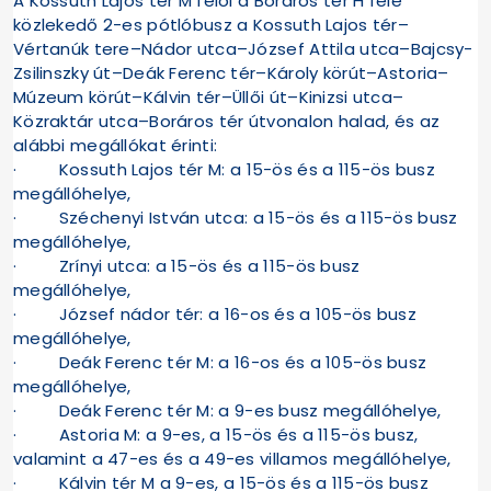
A Kossuth Lajos tér M felől a Boráros tér H felé
közlekedő 2-es pótlóbusz a Kossuth Lajos tér–
Vértanúk tere–Nádor utca–József Attila utca–Bajcsy-
Zsilinszky út–Deák Ferenc tér–Károly körút–Astoria–
Múzeum körút–Kálvin tér–Üllői út–Kinizsi utca–
Közraktár utca–Boráros tér útvonalon halad, és az
alábbi megállókat érinti:
· Kossuth Lajos tér M: a 15-ös és a 115-ös busz
megállóhelye,
· Széchenyi István utca: a 15-ös és a 115-ös busz
megállóhelye,
· Zrínyi utca: a 15-ös és a 115-ös busz
megállóhelye,
· József nádor tér: a 16-os és a 105-ös busz
megállóhelye,
· Deák Ferenc tér M: a 16-os és a 105-ös busz
megállóhelye,
· Deák Ferenc tér M: a 9-es busz megállóhelye,
· Astoria M: a 9-es, a 15-ös és a 115-ös busz,
valamint a 47-es és a 49-es villamos megállóhelye,
· Kálvin tér M a 9-es, a 15-ös és a 115-ös busz