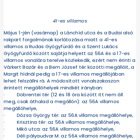
41-es villamos
Május 1-jén (vasárnap) a Lánchíd utca és a Budai alsó
rakpart forgalmának korlátozása miatt a 41-es
villamos a Rudas Gyógyfürdő és a Szent Lukács
Gyógyfürdő között sajátja helyett az 56A és a 17-es
villamos vonalára terelve közlekedik, ezért nem érinti a
Várkert Bazár és a Bem József tér közötti megállóit, a
Margit hídnál pedig a 17-es villamos megállójában
lehet felszállni rá. A módosított vonalszakaszon
érintett megállóhelyek mindkét irányban:
· Döbrentei tér (12 és 18 óra között itt nem áll
meg, csak áthalad a megállón): az 56A villamos
megállóhelye,
· Dózsa György tér: az 56A villamos megállóhelye,
· Krisztina tér: az 56A villamos megállóhelye,
· Mikó utca: az 56A villamos megállóhelye,
· Déli pályaudvar M: az 56A villamos megállóhelye,