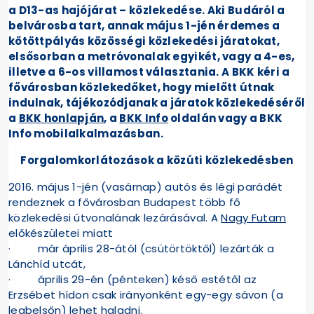
a D13-as hajójárat – közlekedése. Aki Budáról a
belvárosba tart, annak május 1-jén érdemes a
kötöttpályás közösségi közlekedési járatokat,
elsősorban a metróvonalak egyikét, vagy a 4-es,
illetve a 6-os villamost választania. A BKK kéri a
fővárosban közlekedőket, hogy mielőtt útnak
indulnak, tájékozódjanak a járatok közlekedéséről
a
BKK honlapján
, a
BKK Info
oldalán vagy a BKK
Info mobilalkalmazásban.
Forgalomkorlátozások a közúti közlekedésben
2016. május 1-jén (vasárnap) autós és légi parádét
rendeznek a fővárosban Budapest több fő
közlekedési útvonalának lezárásával. A
Nagy Futam
előkészületei miatt
· már április 28-ától (csütörtöktől) lezárták a
Lánchíd utcát,
· április 29-én (pénteken) késő estétől az
Erzsébet hídon csak irányonként egy-egy sávon (a
legbelsőn) lehet haladni.