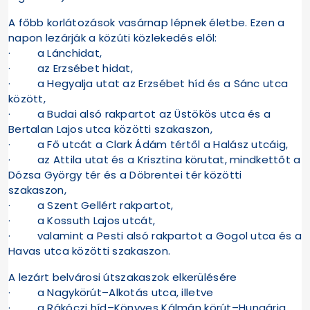
A főbb korlátozások vasárnap lépnek életbe. Ezen a
napon lezárják a közúti közlekedés elől:
· a Lánchidat,
· az Erzsébet hidat,
· a Hegyalja utat az Erzsébet híd és a Sánc utca
között,
· a Budai alsó rakpartot az Üstökös utca és a
Bertalan Lajos utca közötti szakaszon,
· a Fő utcát a Clark Ádám tértől a Halász utcáig,
· az Attila utat és a Krisztina körutat, mindkettőt a
Dózsa György tér és a Döbrentei tér közötti
szakaszon,
· a Szent Gellért rakpartot,
· a Kossuth Lajos utcát,
· valamint a Pesti alsó rakpartot a Gogol utca és a
Havas utca közötti szakaszon.
A lezárt belvárosi útszakaszok elkerülésére
· a Nagykörút–Alkotás utca, illetve
· a Rákóczi híd–Könyves Kálmán körút–Hungária