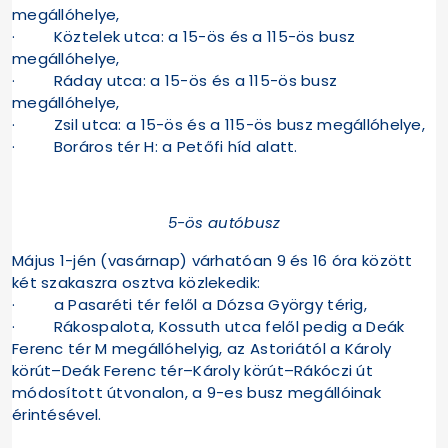
megállóhelye,
· Köztelek utca: a 15-ös és a 115-ös busz
megállóhelye,
· Ráday utca: a 15-ös és a 115-ös busz
megállóhelye,
· Zsil utca: a 15-ös és a 115-ös busz megállóhelye,
· Boráros tér H: a Petőfi híd alatt.
5-ös autóbusz
Május 1-jén (vasárnap) várhatóan 9 és 16 óra között
két szakaszra osztva közlekedik:
· a Pasaréti tér felől a Dózsa György térig,
· Rákospalota, Kossuth utca felől pedig a Deák
Ferenc tér M megállóhelyig, az Astoriától a Károly
körút–Deák Ferenc tér–Károly körút–Rákóczi út
módosított útvonalon, a 9-es busz megállóinak
érintésével.