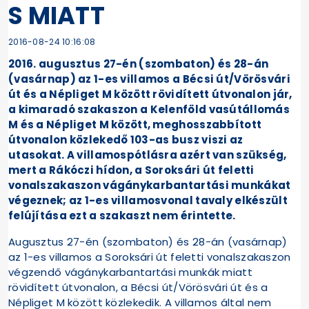
S MIATT
2016-08-24 10:16:08
2016. augusztus 27-én (szombaton) és 28-án
(vasárnap) az 1-es villamos a Bécsi út/Vörösvári
út és a Népliget M között rövidített útvonalon jár,
a kimaradó szakaszon a Kelenföld vasútállomás
M és a Népliget M között, meghosszabbított
útvonalon közlekedő 103-as busz viszi az
utasokat. A villamospótlásra azért van szükség,
mert a Rákóczi hídon, a Soroksári út feletti
vonalszakaszon vágánykarbantartási munkákat
végeznek; az 1-es villamosvonal tavaly elkészült
felújítása ezt a szakaszt nem érintette.
Augusztus 27-én (szombaton) és 28-án (vasárnap)
az 1-es villamos a Soroksári út feletti vonalszakaszon
végzendő vágánykarbantartási munkák miatt
rövidített útvonalon, a Bécsi út/Vörösvári út és a
Népliget M között közlekedik. A villamos által nem