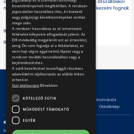
jogszabályi es a szervezet biztonsági
amelyet a pótlástól függetlenül korábbi átszálláskor
követelményeinek megfelelően. A rendszer
már kezeltek, vagy későbbi átszálláskor kezelni fognak.
jogosulatlan használata tilos, és büntető
vagy polgárjogi következményeket vonhat
maga után.
A rendszer használata az itt ismertetett
Budapest, 2016. augusztus 24.
feltételek kifejezett elfogadását jelenti. Az
EIR mindaddig megjeleníti ezt az értesitést,
Budapesti Közlekedési Központ
amig Ön nem fogadja el a feltételeket, es
nem hajt végre egyértelmű lépést vagy a
rendszer további használatához vagy a
bejelentkezéshez.
A sütik kezelésével összefüggő részletes
adatvédelmi tájékoztatás az alábbi linken
érhető el.
Süti tájékoztató
Bővebben
© Copyright 2026 BKV Zrt.
KÖTELEZŐ SÜTIK
Impresszum
Jogi nyilatkozat
Technikai információk
Adatvédelmi politika és tájékoztatások
ÁSZF
Oldaltérkép
MŰKÖDÉST TÁMOGATÓ
EGYÉB
KAPCSOLAT
Levelezési cím: 1980 Budapest, Pf. 11.