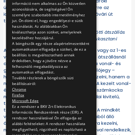
illetve Újpalota, Nyírpalota út irányú Budafoki
információ nem alkalmas az Ön közvetlen
út/Dombóvári út megállóhelyét ugyanerre az
azonosítására, de segítségével Ön
időszakra 110 méterrel hátrébb, a Dombóvári út
személyre szabottabb internetélményhez
torkolata elé helyezik.
jut. Ön dönti el, hogy engedélyezi-e sütik
használatát. Az alábbiakban Ön
Az 1-es villamos és a 103-as busz közötti átszállás
kiválaszthatja azon sütiket, amelyeknek
kezeléséhez hozzájárul.
során nem szükséges új jegyet lyukasztani
A böngészők egy része alapértelmezettként
automatikusan elfogadja a sütiket, de ez a
A 103-as autóbuszról az 1-es villamosra, vagy az 1-es
beállítás is megváltoztatható annak
villamosról a 103-as autóbuszra történő átszállásnál
érdekében, hogy a jövőre nézve a
az egyszeri utazásra szolgáló jegyek – a vonal- és
felhasználó megakadályozza az
gyűjtőjegyek, valamint egyszeres átszállójegy –
automatikus elfogadást.
használata esetén nem kell új jegyet kezelni, hanem a
További részletek a böngészők süti
már kezelt jeggyel lehet tovább utazni. A kezelt vonal-
beállításairól:
Chrome
és gyűjtőjegyeket átszállás után a jegy számkocka
Firefox
nélküli végén ismét kezelni kell (a nyomdai kivitelű,
Microsoft Edge
tömbbe fűzött a gyűjtőjegyeket ehhez
Ez a rendszer a BKV Zrt Elektronikus
természetesen ki kell tépni a tömbből). A mindkét
Információs Rendszerének része (EIR). A
végén számkockával ellátott, egy darabból álló
rendszer használatával Ön elfogadja az
átszállójegyet ilyen esetben nem kell újra kezelni,
alábbi feltételeket: A rendszer használata
mivel a másik végén is olyan számkockával rendelkezik,
megfigyelhető, rögzithető es naplózható a