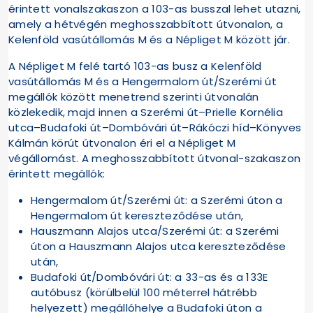
érintett vonalszakaszon a 103-as busszal lehet utazni,
amely a hétvégén meghosszabbított útvonalon, a
Kelenföld vasútállomás M és a Népliget M között jár.
A Népliget M felé tartó 103-as busz a Kelenföld
vasútállomás M és a Hengermalom út/Szerémi út
megállók között menetrend szerinti útvonalán
közlekedik, majd innen a Szerémi út–Prielle Kornélia
utca–Budafoki út–Dombóvári út–Rákóczi híd–Könyves
Kálmán körút útvonalon éri el a Népliget M
végállomást. A meghosszabbított útvonal-szakaszon
érintett megállók:
Hengermalom út/Szerémi út: a Szerémi úton a
Hengermalom út kereszteződése után,
Hauszmann Alajos utca/Szerémi út: a Szerémi
úton a Hauszmann Alajos utca kereszteződése
után,
Budafoki út/Dombóvári út: a 33-as és a 133E
autóbusz (körülbelül 100 méterrel hátrébb
helyezett) megállóhelye a Budafoki úton a