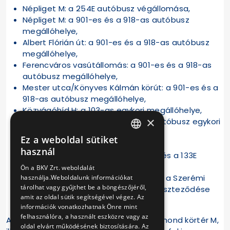
Népliget M: a 254E autóbusz végállomása,
Népliget M: a 901-es és a 918-as autóbusz
megállóhelye,
Albert Flórián út: a 901-es és a 918-as autóbusz
megállóhelye,
Ferencváros vasútállomás: a 901-es és a 918-as
autóbusz megállóhelye,
Mester utca/Könyves Kálmán körút: a 901-es és a
918-as autóbusz megállóhelye,
Közvágóhíd H: a 103-as egykori megállóhelye,
×
Pázmány Péter sétány: a 103-as autóbusz egykori
megállóhelye,
Ez a weboldal sütiket
Infopark: a Dombóvári úton,
HUNGARIAN
használ
Budafoki út/Dombóvári út: a 33-as és a 133E
ENGLISH
autóbusz megállóhelye,
Ön a BKV Zrt. weboldalát
Hauszmann Alajos utca/Szerémi út: a Szerémi
használja.Weboldalunk információkat
tárolhat vagy gyűjthet be a böngészőjéről,
úton a Hauszmann Alajos utca kereszteződése
amit az oldal sütik segítségével végez. Az
előtt.
információk vonatkozhatnak Önre mint
felhasználóra, a használt eszközre vagy az
A 33-as és a 133E autóbusz Móricz Zsigmond körtér M,
oldal elvárt működésének biztosítására. Az