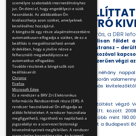
személyre szabottabb internetélményhez
NEM SZÁLLÍTTAT 
jut. Ön dönti el, hogy engedélyezi-e sütik
használatát. Az alábbiakban Ön
4-ES METRÓ KIV
kiválaszthatja azon sütiket, amelyeknek
kezeléséhez hozzájárul.
A böngészők egy része alapértelmezettként
Érthetetlen útlezárás, a DBR lef
automatikusan elfogadja a sütiket, de ez a
Nem szállít illegálisan földet
beállítás is megváltoztatható annak
közreműködő Verestransz – derült 
érdekében, hogy a jövőre nézve a
bekérte az alvállalkozóval kapcso
felhasználó megakadályozza az
hogy a szállító jogszerűen végzi a
automatikus elfogadást.
További részletek a böngészők süti
Az építtető éppen néhány nappal 
beállításairól:
Chrome
körülményeit, amely során valamennyi 
Firefox
kapcsolatban álló más kivitelezőktő
Microsoft Edge
találgatásokat.
Ez a rendszer a BKV Zrt Elektronikus
Információs Rendszerének része (EIR). A
A szállítást és a feltöltést végző 
rendszer használatával Ön elfogadja az
Ingatlanhasznosító Kft. között 2008
alábbi feltételeket: A rendszer használata
jogszerűen végzi a több mint 190.00
megfigyelhető, rögzithető es naplózható a
műszaki üzemi tervét a Budapesti Bá
jogszabályi es a szervezet biztonsági
követelményeinek megfelelően. A rendszer
Kft. engedélyezte.
jogosulatlan használata tilos, és büntető