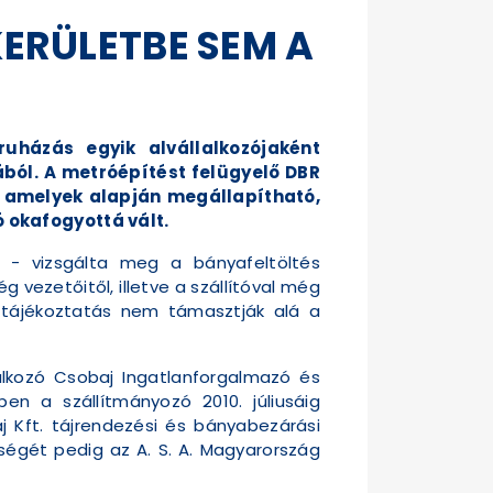
 KERÜLETBE SEM A
uházás egyik alvállalkozójaként
ából. A metróépítést felügyelő DBR
t, amelyek alapján megállapítható,
ó okafogyottá vált.
 - vizsgálta meg a bányafeltöltés
 vezetőitől, illetve a szállítóval még
 a tájékoztatás nem támasztják alá a
lalkozó Csobaj Ingatlanforgalmazó és
ben a szállítmányozó 2010. júliusáig
j Kft. tájrendezési és bányabezárási
ségét pedig az A. S. A. Magyarország