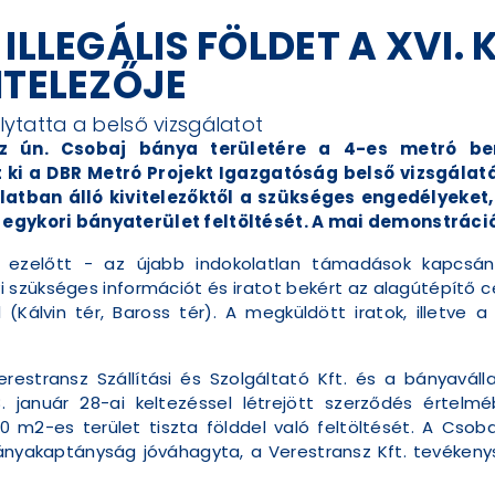
ILLEGÁLIS FÖLDET A XVI.
ITELEZŐJE
olytatta a belső vizsgálatot
 az ún. Csobaj bánya területére a 4-es metró ber
ki a DBR Metró Projekt Igazgatóság belső vizsgálat
latban álló kivitelezőktől a szükséges engedélyeke
z egykori bányaterület feltöltését. A mai demonstráci
ezelőtt - az újabb indokolatlan támadások kapcsán
szükséges információt és iratot bekért az alagútépítő cég
l (Kálvin tér, Baross tér). A megküldött iratok, illetve
Verestransz Szállítási és Szolgáltató Kft. és a bányavál
. január 28-ai keltezéssel létrejött szerződés értelmé
0 m2-es terület tiszta földdel való feltöltését. A Csoba
nyakaptányság jóváhagyta, a Verestransz Kft. tevékeny