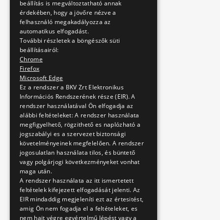
beállítás is megváltoztatható annak
érdekében, hogy a jövőre nézve a
felhasználó megakadályozza az
automatikus elfogadást.
További részletek a böngészők süti
beállításairól:
Chrome
Firefox
Microsoft Edge
Ez a rendszer a BKV Zrt Elektronikus
Információs Rendszerének része (EIR). A
rendszer használatával Ön elfogadja az
alábbi feltételeket: A rendszer használata
megfigyelhető, rögzithető es naplózható a
jogszabályi es a szervezet biztonsági
követelményeinek megfelelően. A rendszer
jogosulatlan használata tilos, és büntető
vagy polgárjogi következményeket vonhat
maga után.
A rendszer használata az itt ismertetett
feltételek kifejezett elfogadását jelenti. Az
EIR mindaddig megjeleníti ezt az értesitést,
amig Ön nem fogadja el a feltételeket, es
nem hajt végre egyértelmű lépést vagy a