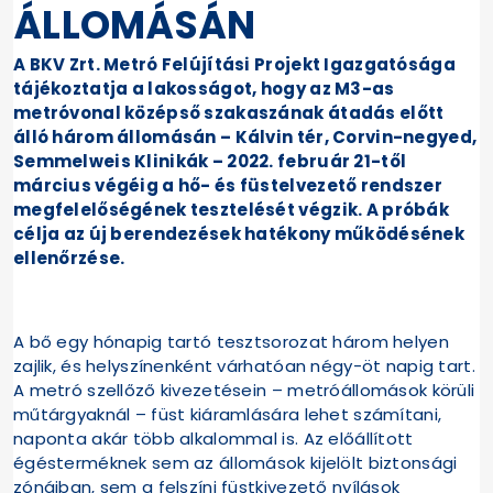
ÁLLOMÁSÁN
A BKV Zrt. Metró Felújítási Projekt Igazgatósága
tájékoztatja a lakosságot, hogy az M3-as
metróvonal középső szakaszának átadás előtt
álló három állomásán – Kálvin tér, Corvin-negyed,
Semmelweis Klinikák – 2022. február 21-től
március végéig a hő- és füstelvezető rendszer
megfelelőségének tesztelését végzik. A próbák
célja az új berendezések hatékony működésének
ellenőrzése.
A bő egy hónapig tartó tesztsorozat három helyen
zajlik, és helyszínenként várhatóan négy-öt napig tart.
A metró szellőző kivezetésein – metróállomások körüli
műtárgyaknál – füst kiáramlására lehet számítani,
naponta akár több alkalommal is. Az előállított
égésterméknek sem az állomások kijelölt biztonsági
zónáiban, sem a felszíni füstkivezető nyílások