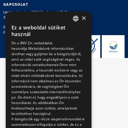
KAPCSOLAT
Levelezési cím: 1980 Budapest, Pf. 11.
×
Székhely: 1980 Budapest, Akácfa u. 15.
Ez a weboldal sütiket
Központi telefonszám: + 36 1 461-65-00
HUNGARIAN
E-mail cím: bkv@bkv.hu
használ
ENGLISH
Ön a BKV Zrt. weboldalát
használja.Weboldalunk információkat
tárolhat vagy gyűjthet be a böngészőjéről,
amit az oldal sütik segítségével végez. Az
információk vonatkozhatnak Önre mint
felhasználóra, a használt eszközre vagy az
oldal elvárt működésének biztosítására. Az
információ nem alkalmas az Ön közvetlen
azonosítására, de segítségével Ön
személyre szabottabb internetélményhez
jut. Ön dönti el, hogy engedélyezi-e sütik
használatát. Az alábbiakban Ön
kiválaszthatja azon sütiket, amelyeknek
kezeléséhez hozzájárul.
A böngészők egy része alapértelmezettként
automatikusan elfogadja a sütiket, de ez a