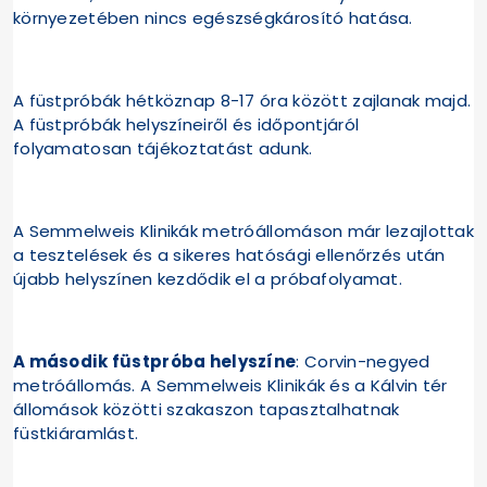
környezetében nincs egészségkárosító hatása.
A füstpróbák hétköznap 8-17 óra között zajlanak majd.
A füstpróbák helyszíneiről és időpontjáról
folyamatosan tájékoztatást adunk.
A Semmelweis Klinikák metróállomáson már lezajlottak
a tesztelések és a sikeres hatósági ellenőrzés után
újabb helyszínen kezdődik el a próbafolyamat.
A második füstpróba helyszíne
: Corvin-negyed
metróállomás. A Semmelweis Klinikák és a Kálvin tér
állomások közötti szakaszon tapasztalhatnak
füstkiáramlást.