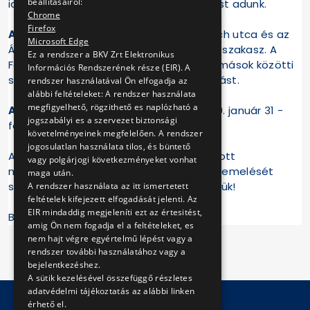
beállításairól:
időpontjáról folyamatosan tájékoztatást adunk.
Chrome
Firefox
Az ötödik füstpróba helyszíne:
Forgách utca és az
Microsoft Edge
Árpád híd metróállomás közötti alagúti szakasz. A
Ez a rendszer a BKV Zrt Elektronikus
Forgách utca és a Dózsa György út állomások közötti
Információs Rendszerének része (EIR). A
szakaszon tapasztalhatnak füstkiáramlást.
rendszer használatával Ön elfogadja az
alábbi feltételeket: A rendszer használata
megfigyelhető, rögzithető es naplózható a
Az ötödik füstpróba időtartama:
2019. január 31 -
jogszabályi es a szervezet biztonsági
február 4.
követelményeinek megfelelően. A rendszer
jogosulatlan használata tilos, és büntető
A hő- és füstelvezető rendszer a felújított
vagy polgárjogi következményeket vonhat
metrószakasz minél biztonságosabb üzemelését
maga után.
szolgálja, megértésüket előre is köszönjük!
A rendszer használata az itt ismertetett
feltételek kifejezett elfogadását jelenti. Az
EIR mindaddig megjeleníti ezt az értesitést,
BKV Zrt.
amig Ön nem fogadja el a feltételeket, es
nem hajt végre egyértelmű lépést vagy a
rendszer további használatához vagy a
bejelentkezéshez.
A sütik kezelésével összefüggő részletes
adatvédelmi tájékoztatás az alábbi linken
érhető el.