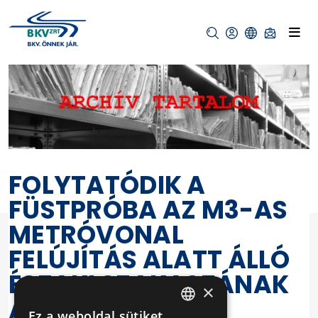
FOLYTATÓDIK A
FÜSTPRÓBA AZ M3-AS
METRÓVONAL
FELÚJÍTÁS ALATT ÁLLÓ
ÉSZAKI SZAKASZÁNAK
×
ÁLLOMÁSAIN
Ez a weboldal sütiket