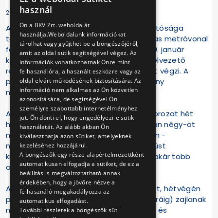
HUNGARIAN
használ
2019-01-30 10:26:39
ENGLISH
Ön a BKV Zrt. weboldalát
A BKV Zrt. Metró Felújítási Projekt Igazgatósága
használja.Weboldalunk információkat
tájékoztatja a lakosságot, hogy az M3-as metróvonal
tárolhat vagy gyűjthet be a böngészőjéről,
felújítás alatt álló északi szakaszán 2019. január
amit az oldal sütik segítségével végez. Az
közepétől február végéig a hő- és füstelvezető
információk vonatkozhatnak Önre mint
rendszer megfelelőségének tesztelését végzi. A
felhasználóra, a használt eszközre vagy az
oldal elvárt működésének biztosítására. Az
próbák célja az új berendezések hatékony
információ nem alkalmas az Ön közvetlen
működésének ellenőrzése.
azonosítására, de segítségével Ön
személyre szabottabb internetélményhez
A mintegy másfél hónapig tartó tesztsorozat hét
jut. Ön dönti el, hogy engedélyezi-e sütik
helyen zajlik, és helyszínenként várhatóan négy-öt
használatát. Az alábbiakban Ön
napig tart. A metró szellőző kivezetésein -
kiválaszthatja azon sütiket, amelyeknek
metróállomások körüli műtárgyaknál - füst
kezeléséhez hozzájárul.
A böngészők egy része alapértelmezettként
kiáramlására lehet számítani, naponta akár több
automatikusan elfogadja a sütiket, de ez a
alkalommal is.
beállítás is megváltoztatható annak
érdekében, hogy a jövőre nézve a
A füstpróbák hétköznap 16-22 óra között, hétvégén
felhasználó megakadályozza az
pedig egész nap (reggel 8-tól este 10 óráig) zajlanak
automatikus elfogadást.
majd. A füstpróbák további helyszíneiről és
További részletek a böngészők süti