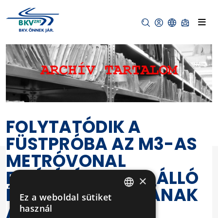
FOLYTATÓDIK A
FÜSTPRÓBA AZ M3-AS
METRÓVONAL
FELÚJÍTÁS ALATT ÁLLÓ
×
ÉSZAKI SZAKASZÁNAK
Ez a weboldal sütiket
HUNGARIAN
ÁLLOMÁSAIN
használ
ENGLISH