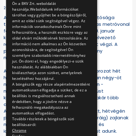
Ön a BKV Zrt. weboldalát
2019-01-25 14:13:01
használja.Weboldalunk információkat
tárolhat vagy gyűjthet be a böngészőjéről,
A BKV Zrt. Metró Felújítási Projekt Igazgatósága
amit az oldal sütik segítségével végez. Az
tájékoztatja a lakosságot, hogy az M3-as metróvonal
információk vonatkozhatnak Önre mint
felújítás alatt álló északi szakaszán 2019. január
felhasználóra, a használt eszközre vagy az
közepétől február végéig a hő- és füstelvezető
oldal elvárt működésének biztosítására. Az
rendszer megfelelőségének tesztelését végzi. A
információ nem alkalmas az Ön közvetlen
azonosítására, de segítségével Ön
próbák célja az új berendezések hatékony
személyre szabottabb internetélményhez
működésének ellenőrzése.
jut. Ön dönti el, hogy engedélyezi-e sütik
használatát. Az alábbiakban Ön
A mintegy másfél hónapig tartó tesztsorozat hét
kiválaszthatja azon sütiket, amelyeknek
helyen zajlik, és helyszínenként várhatóan négy-öt
kezeléséhez hozzájárul.
napig tart. A metró szellőző kivezetésein -
A böngészők egy része alapértelmezettként
automatikusan elfogadja a sütiket, de ez a
metróállomások körüli műtárgyaknál - füst
beállítás is megváltoztatható annak
kiáramlására lehet számítani, naponta akár több
érdekében, hogy a jövőre nézve a
alkalommal is.
felhasználó megakadályozza az
A füstpróbák hétköznap 16-22 óra között, hétvégén
automatikus elfogadást.
pedig egész nap (reggel 8-tól este 10 óráig) zajlanak
További részletek a böngészők süti
majd. A füstpróbák további helyszíneiről és
beállításairól:
Chrome
időpontjáról folyamatosan tájékoztatást adunk.