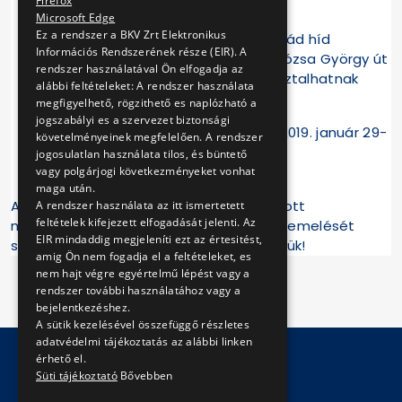
Firefox
Microsoft Edge
Ez a rendszer a BKV Zrt Elektronikus
A negyedik füstpróba helyszíne: Árpád híd
Információs Rendszerének része (EIR). A
metróállomás. A Forgách utca és Dózsa György út
rendszer használatával Ön elfogadja az
állomások közötti szakaszon tapasztalhatnak
alábbi feltételeket: A rendszer használata
füstkiáramlást.
megfigyelhető, rögzithető es naplózható a
jogszabályi es a szervezet biztonsági
A negyedik füstpróba időtartama: 2019. január 29-
követelményeinek megfelelően. A rendszer
31.
jogosulatlan használata tilos, és büntető
vagy polgárjogi következményeket vonhat
maga után.
A hő- és füstelvezető rendszer a felújított
A rendszer használata az itt ismertetett
feltételek kifejezett elfogadását jelenti. Az
metrószakasz minél biztonságosabb üzemelését
EIR mindaddig megjeleníti ezt az értesitést,
szolgálja, megértésüket előre is köszönjük!
amig Ön nem fogadja el a feltételeket, es
nem hajt végre egyértelmű lépést vagy a
rendszer további használatához vagy a
bejelentkezéshez.
A sütik kezelésével összefüggő részletes
adatvédelmi tájékoztatás az alábbi linken
érhető el.
Süti tájékoztató
Bővebben
© Copyright 2026 BKV Zrt.