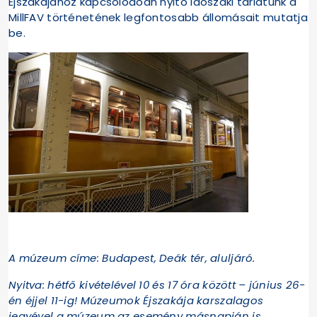
Éjszakájához kapcsolódóan nyitó időszaki tárlatunk a
MillFAV történetének legfontosabb állomásait mutatja
be.
A múzeum címe: Budapest, Deák tér, aluljáró.
Nyitva: hétfő kivételével 10 és 17 óra között – június 26-
én éjjel 11-ig! Múzeumok Éjszakája karszalagos
jegyével a múzeum az esemény másnapján is