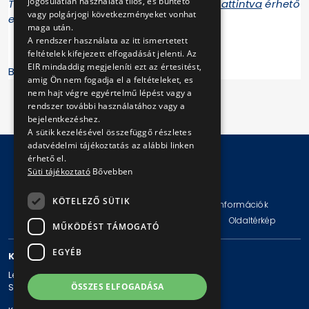
jogosulatlan használata tilos, és büntető
További információk a múzeumról
ide kattintva
érhető
vagy polgárjogi következményeket vonhat
el.
maga után.
A rendszer használata az itt ismertetett
feltételek kifejezett elfogadását jelenti. Az
EIR mindaddig megjeleníti ezt az értesitést,
BKV Zrt.
amig Ön nem fogadja el a feltételeket, es
nem hajt végre egyértelmű lépést vagy a
rendszer további használatához vagy a
bejelentkezéshez.
A sütik kezelésével összefüggő részletes
adatvédelmi tájékoztatás az alábbi linken
érhető el.
Süti tájékoztató
Bővebben
© Copyright 2026 BKV Zrt.
KÖTELEZŐ SÜTIK
Impresszum
Jogi nyilatkozat
Technikai információk
Adatvédelmi politika és tájékoztatások
ÁSZF
Oldaltérkép
MŰKÖDÉST TÁMOGATÓ
EGYÉB
KAPCSOLAT
Levelezési cím: 1980 Budapest, Pf. 11.
ÖSSZES ELFOGADÁSA
Székhely: 1980 Budapest, Akácfa u. 15.