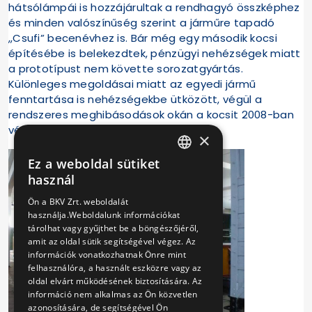
hátsólámpái is hozzájárultak a rendhagyó összképhez
és minden valószínűség szerint a járműre tapadó
„Csufi” becenévhez is. Bár még egy második kocsi
építésébe is belekezdtek, pénzügyi nehézségek miatt
a prototípust nem követte sorozatgyártás.
Különleges megoldásai miatt az egyedi jármű
fenntartása is nehézségekbe ütközött, végül a
rendszeres meghibásodások okán a kocsit 2008-ban
végleg kivonták a forgalomból.
×
Ez a weboldal sütiket
HUNGARIAN
használ
ENGLISH
Ön a BKV Zrt. weboldalát
használja.Weboldalunk információkat
tárolhat vagy gyűjthet be a böngészőjéről,
amit az oldal sütik segítségével végez. Az
információk vonatkozhatnak Önre mint
felhasználóra, a használt eszközre vagy az
oldal elvárt működésének biztosítására. Az
információ nem alkalmas az Ön közvetlen
azonosítására, de segítségével Ön