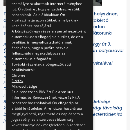
személyre szabottabb internetélményhez
jut. Ön dönti el, hogy engedélyezi-e sütik
További információkat kaphatnak róla a helyszínen,
használatát. Az alábbiakban Ön
ahol a jármű belterébe bejuthatnak – szakértő
kiválaszthatja azon sütiket, amelyeknek
kezeléséhez hozzájárul.
idegenvezetés kíséretében! Emellett minden
A böngészők egy része alapértelmezettként
szombaton kipróbálható
Ganz UV szimulátorunk
!
automatikusan elfogadja a sütiket, de ez a
beállítás is megváltoztatható annak
A múzeum címe: Szentendre, Dózsa György út 3.
érdekében, hogy a jövőre nézve a
(közvetlenül a HÉV végállomás és a Volán pályaudvar
felhasználó megakadályozza az
mellett).
automatikus elfogadást.
Nyitva április 1-től október 31-ig, hétfő kivételével
További részletek a böngészők süti
minden nap 10 és 17 óra között.
beállításairól:
Érvényes jegyáraink:
Chrome
Firefox
Felnőtt: 350 Ft
Microsoft Edge
Diák és nyugdíjas: 280 Ft
Ez a rendszer a BKV Zrt Elektronikus
Fotó- és videójegy: 500 Ft
Információs Rendszerének része (EIR). A
Biztonsági előírások: 18 év felett csak védettségi
rendszer használatával Ön elfogadja az
kártyával látogatható, 2 méteres biztonsági távolság
alábbi feltételeket: A rendszer használata
betartása, maszk használata kötelező, kézfertőtlenítő
megfigyelhető, rögzithető es naplózható a
jogszabályi es a szervezet biztonsági
javasolt.
követelményeinek megfelelően. A rendszer