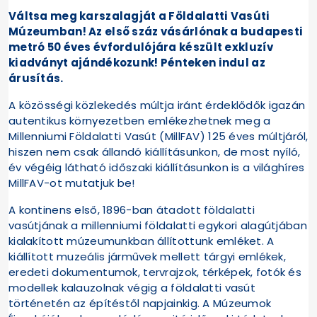
Váltsa meg karszalagját a Földalatti Vasúti
Múzeumban! Az első száz vásárlónak a budapesti
metró 50 éves évfordulójára készült exkluzív
kiadványt ajándékozunk! Pénteken indul az
árusítás.
A közösségi közlekedés múltja iránt érdeklődők igazán
autentikus környezetben emlékezhetnek meg a
Millenniumi Földalatti Vasút (MillFAV) 125 éves múltjáról,
hiszen nem csak állandó kiállításunkon, de most nyíló,
év végéig látható időszaki kiállításunkon is a világhíres
MillFAV-ot mutatjuk be!
A kontinens első, 1896-ban átadott földalatti
vasútjának a millenniumi földalatti egykori alagútjában
kialakított múzeumunkban állítottunk emléket. A
kiállított muzeális járművek mellett tárgyi emlékek,
eredeti dokumentumok, tervrajzok, térképek, fotók és
modellek kalauzolnak végig a földalatti vasút
történetén az építéstől napjainkig. A Múzeumok