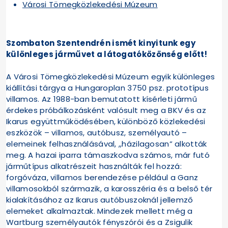
Városi Tömegközlekedési Múzeum
Szombaton Szentendrén ismét kinyitunk egy
különleges járművet a látogatóközönség előtt!
A Városi Tömegközlekedési Múzeum egyik különleges
kiállítási tárgya a Hungaroplan 3750 psz. prototípus
villamos. Az 1988-ban bemutatott kísérleti jármű
érdekes próbálkozásként valósult meg a BKV és az
Ikarus együttműködésében, különböző közlekedési
eszközök – villamos, autóbusz, személyautó –
elemeinek felhasználásával, „házilagosan” alkották
meg. A hazai iparra támaszkodva számos, már futó
járműtípus alkatrészeit használták fel hozzá:
forgóváza, villamos berendezése például a Ganz
villamosokból származik, a karosszéria és a belső tér
kialakításához az Ikarus autóbuszoknál jellemző
elemeket alkalmaztak. Mindezek mellett még a
Wartburg személyautók fényszórói és a Zsigulik