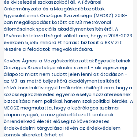
és kivitelezési szakaszokból áll. A Fővárosi
Önkormányzata és a Mozgáskorlátozottak
Egyesületeinek Országos Szövetsége (MEOSZ) 2018-
ban megállapodást kötött az M3 metróvonal
állomásainak speciális akadálymentesítéséről. A
főváros kötelezettséget vállalt arra, hogy a 2018-2023.
években 5,585 milliárd Ft forrást biztosít a BKV Zrt.
részére a feladatok megvalósítására.
Kovács Ágnes, a Mozgáskorlátozottak Egyesületeinek
Országos Szövetsége elnöke szerint - aki egészségi
állapota miatt nem tudott jelen lenni az átadáson -
az M3-as metró teljes körű akadálymentesítését
célzó konstruktív együttműködés rávilágít arra, hogy a
közösségi közlekedés egyenlő esélyű hozzáférésének
biztosítása nem politikai, hanem szakpolitikai kérdés. A
MEOSZ megmutatta, hogy a kizárólagos szakmai
alapon nyugvó, a mozgáskorlátozott emberek
önrendelkező életét elősegítő következetes
érdekvédelmi tárgyalásai révén az érdekvédelem
komoly sikereket érhet el.