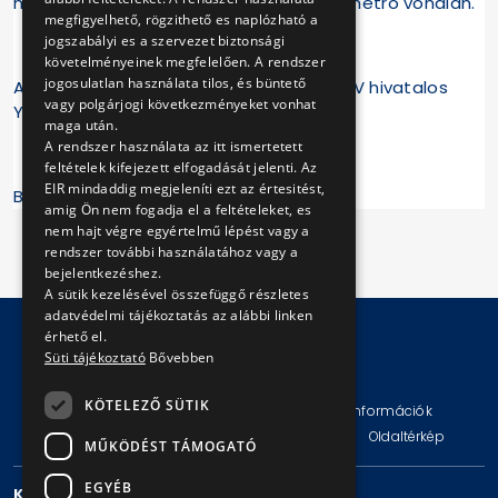
méltóságteljes közlekedése az M3-as metró vonalán.
megfigyelhető, rögzithető es naplózható a
jogszabályi es a szervezet biztonsági
követelményeinek megfelelően. A rendszer
jogosulatlan használata tilos, és büntető
A sajtótájékoztató megtekinthető a BKV hivatalos
vagy polgárjogi következményeket vonhat
YouTube-csatornáján a
linkre
kattintva.
maga után.
A rendszer használata az itt ismertetett
feltételek kifejezett elfogadását jelenti. Az
EIR mindaddig megjeleníti ezt az értesitést,
BKV Zrt.
amig Ön nem fogadja el a feltételeket, es
nem hajt végre egyértelmű lépést vagy a
rendszer további használatához vagy a
bejelentkezéshez.
A sütik kezelésével összefüggő részletes
adatvédelmi tájékoztatás az alábbi linken
érhető el.
Süti tájékoztató
Bővebben
© Copyright 2026 BKV Zrt.
KÖTELEZŐ SÜTIK
Impresszum
Jogi nyilatkozat
Technikai információk
Adatvédelmi politika és tájékoztatások
ÁSZF
Oldaltérkép
MŰKÖDÉST TÁMOGATÓ
EGYÉB
KAPCSOLAT