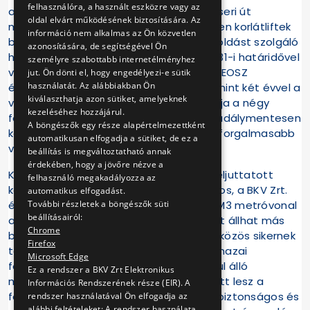
felhasználóra, a használt eszközre vagy az
adottságai miatt. A Pöttyös utca és Ecseri út
oldal elvárt működésének biztosítására. Az
metróállomásokra korábban ideiglenesen korlátliftek
információ nem alkalmas az Ön közvetlen
beépítését tervezték, a végleges megoldást szolgáló
azonosítására, de segítségével Ön
hagyományos liftekre 2023. december 31-i határidővel
személyre szabottabb internetélményhez
vállaltak kötelezettséget. A BKV Zrt. a MEOSZ
jut. Ön dönti el, hogy engedélyezi-e sütik
használatát. Az alábbiakban Ön
észrevételeit is figyelembe véve több mint két évvel a
kiválaszthatja azon sütiket, amelyeknek
vállalt határidő előtt, a mai napon átadja a négy
kezeléséhez hozzájárul.
felvonót, így újabb két ponton lehet akadálymentesen
A böngészők egy része alapértelmezettként
kapcsolódni a főváros, és az ország legforgalmasabb
automatikusan elfogadja a sütiket, de ez a
vasúti rendszeréhez, az M3 metróhoz.
beállítás is megváltoztatható annak
érdekében, hogy a jövőre nézve a
Kovács Ágnes elnök asszony - írásban eljuttatott
felhasználó megakadályozza az
közleményében hangsúlyozta - a Főváros, a BKV Zrt.
automatikus elfogadást.
További részletek a böngészők süti
és a MEOSZ közötti együttműködés az M3 metróvonal
beállításairól:
akadálymentesítése kapcsán példaként állhat más
Chrome
beruházások előtt. A felvonók átadása közös sikernek
Firefox
tekinthető, az esemény része annak, a hazai
Microsoft Edge
fogyatékosságügyben máig példa nélkül álló
Ez a rendszer a BKV Zrt Elektronikus
megállapodásnak, mely révén biztosított lesz a
Információs Rendszerének része (EIR). A
fogyatékossággal élő emberek önálló, biztonságos és
rendszer használatával Ön elfogadja az
alábbi feltételeket: A rendszer használata