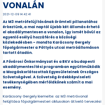
VONALÁN
2021-12-09 14:42:41
Az M3 metrófelújításának örömteli pillanatához
érkeztünk, a mai naptól újabb két állomás érhető
el akadálymentesen a vonalon, így ismét bővül az
egyenlő esélyű hozzáférés a közöségi
közlekedésben – mondta Karácsony Gergely
főpolgármester a Pöttyös utcai metróállomáson
tartott átadón.
A Fővárosi Önkormányzat és a BKV a budapesti
akadálymentesítési programban együttműködik
a Mozgáskorlátozottak Egyesületeinek Országos
Szövetségével. A Szövetség érdekképviseleti
tevékenységében mérföldkőnek számít a mai
esemény.
Karácsony Gergely kiemelte: az M3 metróvonal
felújítása főpolgármesteri ciklusokon átívelő tervezési