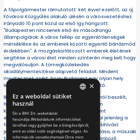
A főpolgármester rámutatott: két évvel ezelőtt, az új
Fővárosi Közgyűlés alakuló ülésén a városvezetéshez
irányadó 10 pont közül az első így hangzott:
"Budapesten nincsenek első és másodrangú
állampolgárok. A város fellép az egyenlőtlenségek
mérséklése és az emberek közötti egyenlő bánásmód
érdekében". A mozgáskorlátozott emberek életének
segítése a városi élet minden színterén meg kell, hogy
megvalósuljon. A tömegközlekedés
akadálymentesítése alapvető feladat. Mindent
megtesznek azért, hogy Budapest egy olyan hely
×
legyen, ami mindannyiunk számára élhető.
Ez a weboldal sütiket
Bolla Tibor, a BKV Zrt. vezérigazgatója arról beszélt,
HUNGARIAN
használ
hogy a közösségi közlekedésnek valóban
ENGLISH
közösséginek, mindenki számára egyaránt
Ön a BKV Zrt. weboldalát
elérhetőnek kell lennie. Az M3 metróvonal jelenleg is
használja.Weboldalunk információkat
folyamatban lévő rekonstrukciója során kihívást
tárolhat vagy gyűjthet be a böngészőjéről,
jelentett az akadálymentesítés megoldása, a műszaki
amit az oldal sütik segítségével végez. Az
információk vonatkozhatnak Önre mint
tartalom változása és az állomások különböző